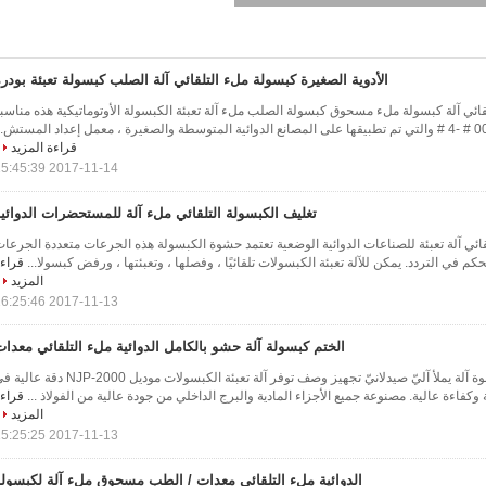
الأدوية الصغيرة كبسولة ملء التلقائي آلة الصلب كبسولة تعبئة بودر
تلقائي آلة كبسولة ملء مسحوق كبسولة الصلب ملء آلة تعبئة الكبسولة الأوتوماتيكية هذه مناسب
قراءة المزيد
2017-11-14 15:45:39
تغليف الكبسولة التلقائي ملء آلة للمستحضرات الدوائي
ائي آلة تعبئة للصناعات الدوائية الوضعية تعتمد حشوة الكبسولة هذه الجرعات متعددة الجرعا
م في التردد. يمكن للآلة تعبئة الكبسولات تلقائيًا ، وفصلها ، وتعبئتها ، ورفض كبسولا...
قراء
المزيد
2017-11-13 16:25:46
الختم كبسولة آلة حشو بالكامل الدوائية ملء التلقائي معدا
sealing كبسولة حشوة آلة يملأ آليّ صيدلانيّ تجهيز وصف توفر آلة تعبئة الكبسولات موديل NJP-2000 دقة
 وكفاءة عالية. مصنوعة جميع الأجزاء المادية والبرج الداخلي من جودة عالية من الفولاذ ...
قراء
المزيد
2017-11-13 15:25:25
الدوائية ملء التلقائي معدات / الطب مسحوق ملء آلة لكبسولة