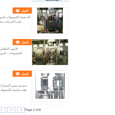
اتصل
على الجرعات متعدد
اتصل
الجسيمات ، الدور
اتصل
هذه مناسبة لكبسولة الكبسولة 00 # -4 # والتي تم تطبيقها على المصانع الدوائ
1
<<
|<
Page 2 of 8