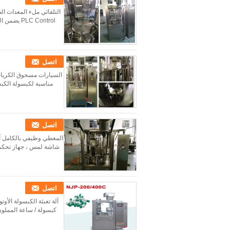
التلقائي ملء المعدات ا
C Control
اتصل
مناسبة لكبسولة الكبسولة 00 # -4 # والتي تم تطبيقها على المصانع الدوائية المتوسطة 
اتصل
شاشة لمس ، جهاز تحكم برمجة PLC ، والتي يمكن أن تظهر سعة كل دقيقة ، إجمالي ا
اتصل
كبسولة / ساعة المملون 2 معدل ملء الكبسولة 99٪ مناسبة لكبسولة 00 -4 # # حجم كبسولة رقم 00 -4