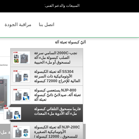
المبيعات والدعم الفنى:
اتصل بنا
مراقبة الجودة
آليّ كبسولة تعبئة آلة
نجب-2000C السامي سرعة
الصلب كبسولة ملء آلة
لمسحوق أو ملء الحبيبة
SS304 آلة تعبئة الكبسولة
الأوتوماتيكية ذات السرعة
العالية للإخراج 72000 كبسولة
في الساعة
NJP-800 يستعصي كبسولة
تعبئة آلة، صيدلانيّ ذاتيّ كبسولة
تعبئة آلة
فارما مسحوق التلقائي كبسولة
ملء آلة الأدوية ملء المعدات
NJP-200C آلة تعبئة الكبسولة
الأوتوماتيكية الصغيرة
ساعة
للمسحوق ، 12000 كبسولة /