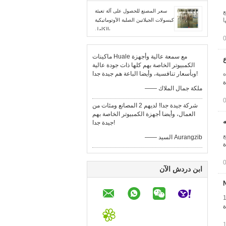
ع
سعر المصنع للحصول على آلة تعبئة
ا
كبسولات الجيلاتين الصلبة الأوتوماتيكية
بالكامل
ماكينات Huale مع سمعة عالية وأجهزة
الكمبيوتر الخاصة بهم كلها ذات جودة عالية
هذه
وبأسعار تنافسية، وأيضا الباعة هم جيدة جدا!
ة
—— ملكة جمال الملاك
شركة جيدة جدا! لديهم 2 المصانع ومئات من
العمال، وأيضا أجهزة الكمبيوتر الخاصة بهم
ه
جيدة جدا!
جديدة NJP تأتي مع
—— السيد Aurangzib
ة
ابن دردش الآن
NJP-2 انتاج | 12000
ة