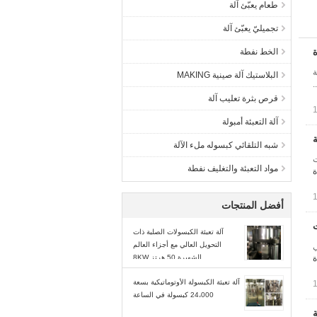
طعام يعبّئ آلة
تجميليّ يعبّئ آلة
ة
الخط نفطة
ة
البلاستيك آلة صينية MAKING
قرص بثرة تعليب آلة
آلة التعبئة أمبولة
ة
شبه التلقائي كبسوله ملء الآلة
ت
مواد التعبئة والتغليف نفطة
ة
أفضل المنتجات
ت
آلة تعبئة الكبسولات الصلبة ذات
التحويل العالي مع أجزاء العالم
 عالية في
ة
الشهيرة 50 هرتز 8KW
آلة تعبئة الكبسولة الأوتوماتيكية بسعة
24،000 كبسولة في الساعة