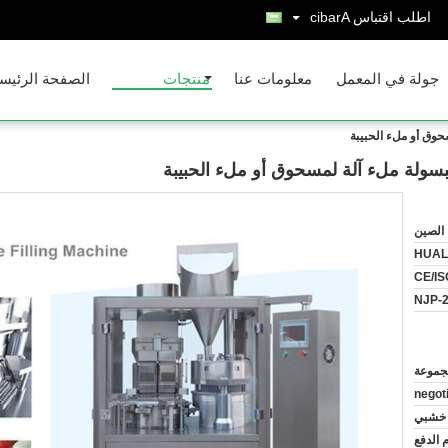
اطلب اقتباس
Arabic
جولة في المعمل
معلومات عنا
منتجات
الصفحة الرئيس
الصين
HUAL
CE/IS
NJP-
negot
خشبي
م الدفع