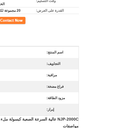
وقت التسليم:
الخ
القدرة على العرض:
20 مجموعة لكلّ شهر
اتصل
اسم المنتج:
التجاويف:
مراقبة:
فراغ مضخة:
مزود الطاقة:
إبراز:
NJP-2000C عالية السرعة الصعبة كبسولة ملء آلة لمسحوق أو ملء الحبيبية
مواصفات