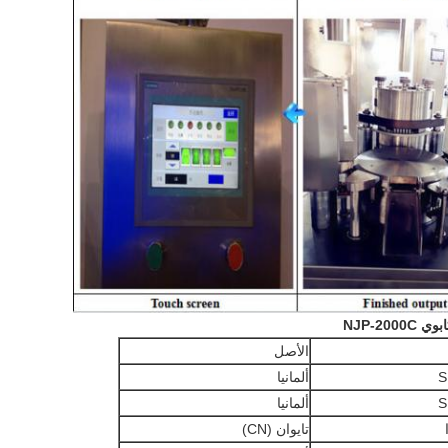
NJP-200
الأصل
S
ألمانيا
S
ألمانيا
تايوان (CN)