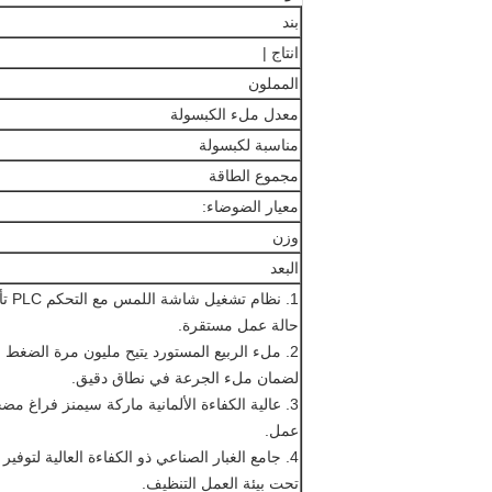
بند
انتاج |
المملون
معدل ملء الكبسولة
مناسبة لكبسولة
مجموع الطاقة
معيار الضوضاء:
وزن
البعد
1. نظام تشغيل شاشة اللمس مع التحكم PLC تأكد من وجود الماكينة تحت
حالة عمل مستقرة.
2. ملء الربيع المستورد يتيح مليون مرة الضغط ولكن لم يغيروا شكلهم
لضمان ملء الجرعة في نطاق دقيق.
3. عالية الكفاءة الألمانية ماركة سيمنز فراغ مضخة ضمان الجهاز في وقت طويل
عمل.
4. جامع الغبار الصناعي ذو الكفاءة العالية لتوفير المواد وضمان الآلة
تحت بيئة العمل التنظيف.