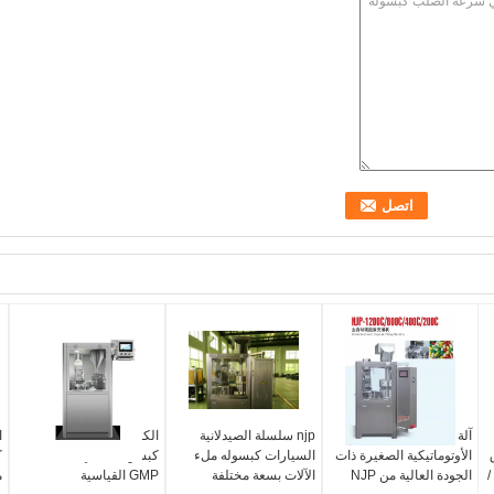
آلة تعبئة الكبسولة
njp سلسلة الصيدلانية
الكفاءة العالية بالكامل
الأوتوماتيكية الصغيرة ذات
السيارات كبسوله ملء
كبسولة تلقائي ملء آلة
ك
 /
الجودة العالية من NJP
الآلات بسعة مختلفة
GMP القياسية
م