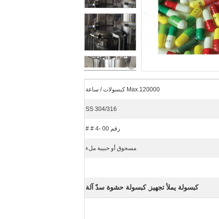
Max.120000 كبسولات / ساعة
SS 304/316
رقم 00 -4 # #
مسحوق أو حبيبة ملء
كبسولة يملأ تجهيز
كبسولة حشوة سدّ آلة
,