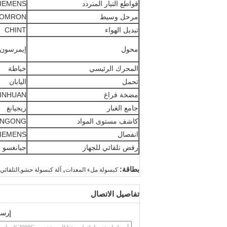
قواطع التيار المتردد
IEMENS
مرحل وسيط
OMRON
تبديل الهواء
CHINT
محول
إيمرسون / MENS
المحرك الرئيسي
خياطة
تحمل
اليابان
مضخة فراغ
INHUAN
جامع الغبار
زيجيانغ
كاشف مستوى المواد
UNGONG
انفصال
IEMENS
رفض تلقائي للجهاز
جيانغسو
,
بطاقة:
كبسولة ملء المعدات
آلة كبسولة حشو,التلقائ
تفاصيل الاتصال
إرسا