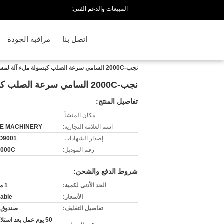
المبيعات والدعم الفنى:
اتصل بنا
مراقبة الجودة
نجب-2000C السامي سرعة الصلب كبسولة ملء آلة لمسحوق أو ملء الحبيبة
نجب-2000C السامي سرعة الصلب كبسولة ملء آلة لمسحوق أو ملء الحبيبة
تفاصيل المنتج:
مكان المنشأ:
اسم العلامة التجارية:
E MACHINERY
إصدار الشهادات:
O9001
رقم الموديل:
2000C
شروط الدفع والشحن:
الحد الأدنى لكمية:
1 مجموعة
الأسعار:
iable
تفاصيل التغليف:
صندوق 
50 يوم عمل بعد استلا