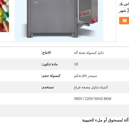
اص بك
ذاتيّ كبسولة تعبئة آلة
الانتاج:
18
مادة تتكون:
سيمنز plc تحكم
كبسولة حجم:
المياه تداول مضخة فراغ
تستخدم:
380V / 220V 50HZ 8KW