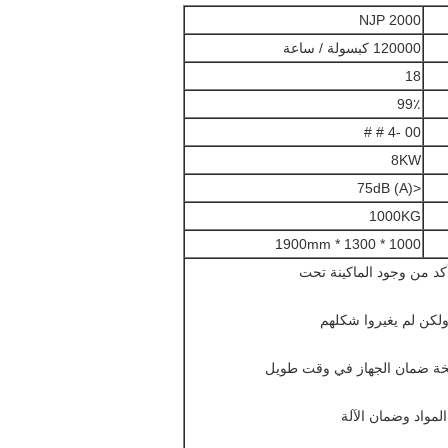
NJP 2000
120000 كبسولة / ساعة
18
99٪
00 -4 # #
8KW
<75dB (A)
1000KG
1000 * 1300 * 1900mm