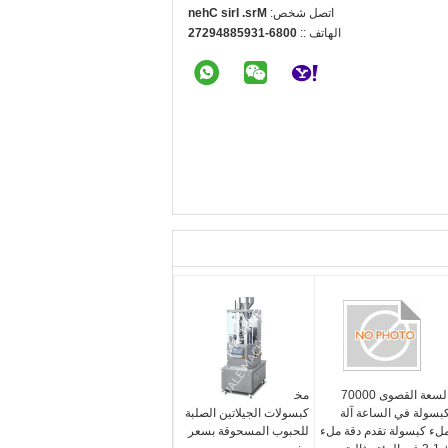
اتصل شخص:
Mrs. Iris Chen
الهاتف ::
0086-13958849272
السعة القصوى 70000
مختبر صغير آلة ملء
بسولة في الساعة آلة
كبسولات الجيلاتين الصلبة
لء كبسولة تقدم دقة ملء
للحبوب المسحوقة بسعر