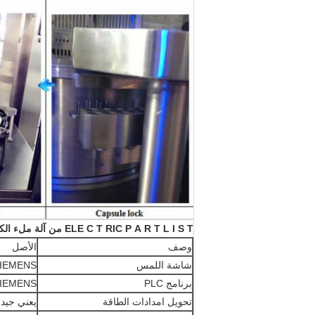
T
S
I
L
T
R
A
P
RIC
T
C
ELE
من آلة ملء الكابوي 0C
وصف
الأصل
شاشة اللمس
IEMENS
برنامج PLC
IEMENS
تحويل امدادات الطاقة
يعني جيدا