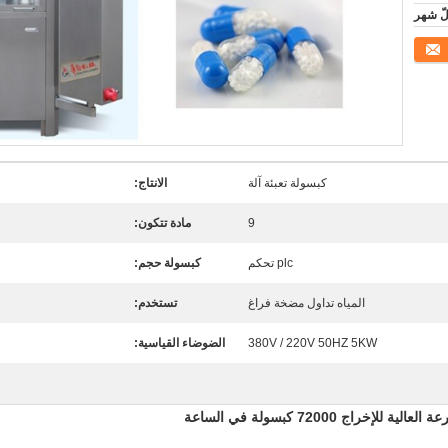
كبسولة تعبئة آلة
الانتاج:
9
مادة تتكون:
plc تحكم
كبسولة حجم:
المياه تداول مضخة فراغ
تستخدم:
380V / 220V 50HZ 5KW
الضوضاء القياسية: