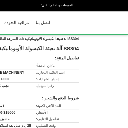
المبيعات والدعم الفنى:
اتصل بنا
مراقبة الجودة
SS304 آلة تعبئة الكبسولة الأوتوماتيكية ذات السرعة العالية للإخراج 72000 كبسولة في الساعة
SS304 آلة تعبئة الكبسولة الأوتوماتيكية ذات السرعة العالية للإخراج 72000 كبسولة في الساعة
تفاصيل المنتج:
مكان المنشأ:
اسم العلامة التجارية:
E MACHINERY
إصدار الشهادات:
O9001
رقم الموديل:
نجب-1200C
شروط الدفع والشحن:
الحد الأدنى لكمية:
1 مجموعة
الأسعار:
$15000-$30000
تفاصيل التغليف:
صندوق 
وقت التسليم:
35 أيام عمل بعد استلام المبلغ