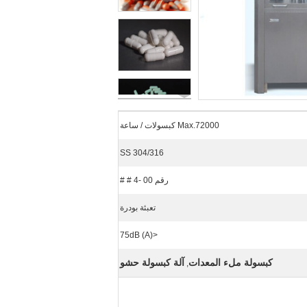
Max.72000 كبسولات / ساعة
SS 304/316
رقم 00 -4 # #
تعبئة بودرة
<75dB (A)
كبسولة ملء المعدات
آلة كبسولة حشو
,