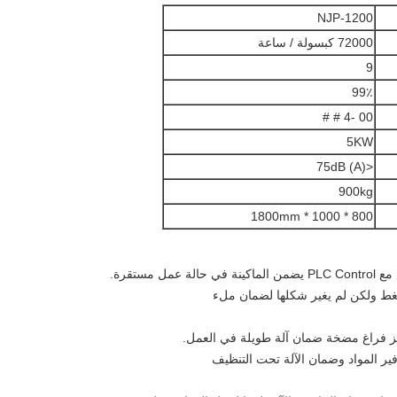
NJP-1200
72000 كبسولة / ساعة
9
99٪
00 -4 # #
5KW
<75dB (A)
900kg
800 * 1000 * 1800mm
مستقرة.
غط ولكن لم يغير شكلها لضمان ملء
سيمنز فراغ مضخة ضمان آلة طويلة في العمل.
وفير المواد وضمان الآلة تحت التنظيف