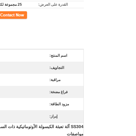
القدرة على العرض:
25 مجموعة لكلّ شهر
اتصل
اسم المنتج:
التجاويف:
مراقبة:
فراغ مضخة:
مزود الطاقة:
إبراز:
SS304 آلة تعبئة الكبسولة الأوتوماتيكية ذات السرعة العالية للإخراج 72000 كبسولة في الساعة
مواصفات