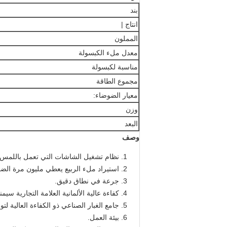
بند
انتاج |
المملون
معدل ملء الكبسولة
مناسبة لكبسولة
مجموع الطاقة
معيار الضوضاء:
وزن
البعد
وصف
نظام تشغيل الشاشات التي تعمل باللمس مع PLC Control يضمن الماكينة في حالة عمل 
استيراد ملء الربيع يعطي مليون مرة الض
جرعة في نطاق دقيق.
كفاءة عالية الألمانية العلامة التجارية 
جامع الغبار الصناعي ذو الكفاءة العالية لت
بيئة العمل.