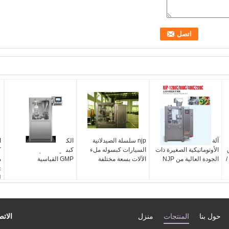
آلة تعبئة الكبسولة
njp سلسلة الصيدلانية
الكفاءة العالية بالكامل
الأوتوماتيكية الصغيرة ذات
السيارات كبسوله ملء
كبسولة تلقائي ملء آلة
ك
 /
الجودة العالية من NJP
الآلات بسعة مختلفة
GMP القياسية
م
ل
حول بنا
المنتجات
منزل
الاتص