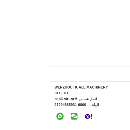
WENZHOU HUALE MACHINERY
CO.,LTD
اتصل شخص:
Mrs. Iris Chen
الهاتف ::
0086-13958849272