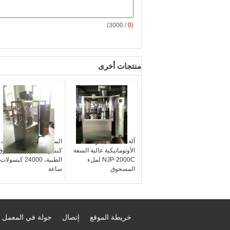
/ 3000)
0
(
منتجات أخرى
آلة تعبئة الكبسولة
السيارات الكاملة الصلب
الأوتوماتيكية عالية السعة
كبسولة ملء آلة لمسحوق
NJP-2000C لملء
الطبية، 24000 كبسولات
المسحوق
ساعة
خريطة الموقع
إتصال
جولة في المعمل