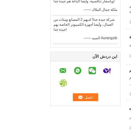
وبأسعار تنافسية، وأيضا الباعة هم جيدة جدا!
ة
—— ملكة جمال الملاك
ة
شركة جيدة جدا! لديهم 2 المصانع ومئات من
العمال، وأيضا أجهزة الكمبيوتر الخاصة بهم
جيدة جدا!
ة
—— السيد Aurangzib
ة
ابن دردش الآن
ALU ALU 
ء
ر