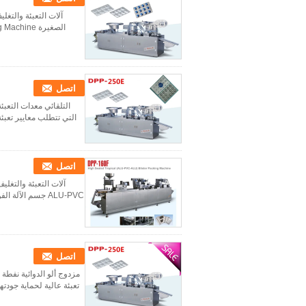
آلات التعبئة والتغ
اتصل
التلقائي معدات التعبئ
التي تتطلب معايير تعبئة 
اتصل
ALU-PVC جسم الآلة الفولاذ المقاوم للصدأ 304/316 (يمكن اختيار الاتصال الطبي SS3016) تردد تقطيع (مرات / دقيق...
اتصل
مزدوج ألو الدوائية نفطة
تعبئة عالية لحماية جودته