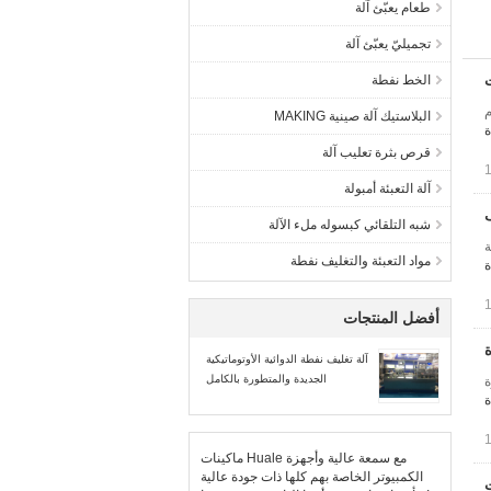
طعام يعبّئ آلة
تجميليّ يعبّئ آلة
ت
الخط نفطة
م
البلاستيك آلة صينية MAKING
ة
قرص بثرة تعليب آلة
آلة التعبئة أمبولة
ف
شبه التلقائي كبسوله ملء الآلة
شاشة
مواد التعبئة والتغليف نفطة
ة
أفضل المنتجات
ة
آلة تغليف نفطة الدوائية الأوتوماتيكية
الجديدة والمتطورة بالكامل
ة
ة
ماكينات Huale مع سمعة عالية وأجهزة
الكمبيوتر الخاصة بهم كلها ذات جودة عالية
ت