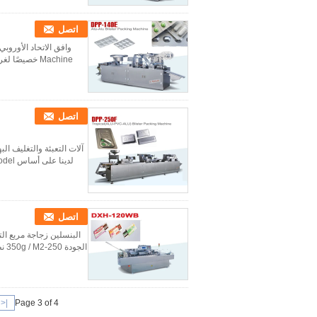
اتصل
Machine خصيصًا لغرفة الجرعة بالمستشفى ومعهد المعامل ومنتجات الرعاية الصحية ومصنع الصيدليات ال...
اتصل
لدينا على أساس DPP-160Fmodel ومعلومات عملائنا ، وجلب التكنولوجيا المتقدمة من على متن. بتحسينها ...
اتصل
الجودة 250-350g / M2 نطاق البعد (L × W × H) (50-200) × (20-80) × (14-45) ملم طبقه متطلبات الجودة 55...
|<
Page 3 of 4