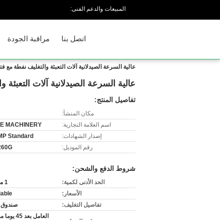
المبيعات والدعم الفنى:
اتصل بنا
مراقبة الجودة
عالية السرعة الصيدلانية آلات التعبئة والتغليف نفطة مع فت
عالية السرعة الصيدلانية آلات التعبئة 
تفاصيل المنتج:
مكان المنشأ:
اسم العلامة التجارية:
E MACHINERY
إصدار الشهادات:
P Standard
رقم الموديل:
260G
شروط الدفع والشحن:
الحد الأدنى لكمية:
1 مجموعة
الأسعار:
iable
تفاصيل التغليف:
صندوق 
العامل بعد 45