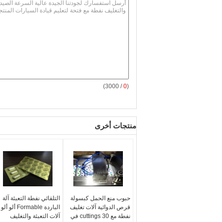
/ 3000)
0
(
منتجات أخرى
حبوب منع الحمل كبسولة
التلقائي نفطة التعبئة آلة
قرص الدوائية آلات تغليف
الباردة Formable ألو ألو
نفطة مع 30 cuttings في
آلات التعبئة والتغليف