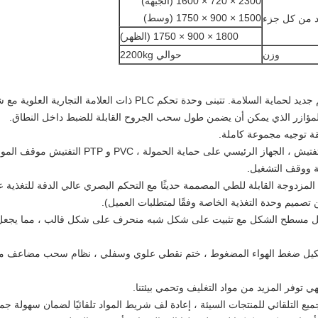
2300 × 720 × 1600 (الجبهة)
1500 × 900 × 1750 (وسط)
د من كل جزء
1800 × 900 × 1750 (الظهر)
وزن
حوالي 2200kg
الجهاز المستخدم من هيكل مغلق ، تصميم جديد لحماية السلامة. تتبنى
لمؤازر الذي يمكن أن يضمن طول سحب الجروح القابلة للضبط داخل النطاق.
مع التحكم في درجة الحرارة الحرارية والتفتيش ، ا
ئية ووقف التشغيل.
ة المزدوجة القابلة للطي المصممة حديثًا مع التحكم البصري عالي الدقة للتغذية
 تصميم وحدة التغذية الخاصة وفقًا لمتطلبات العميل).
ل مسطح الشكل مع تثبيت على شكل شبه منحرف على شكل قالب ، مما يجعل الحرك
تشكيل ضغط الهواء المضغوط ، ختم نقطي علوي وسفلي ، نظام سحب مضاعف م
تجميع التلقائي للمنتجات السيئة ، إعادة لف شريط المواد تلقائيًا لضمان سهولة جمع