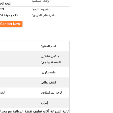
وقت التسليم:
الدفع ال
شروط الدفع:
T/T أو L/C
القدرة على العرض:
15 مجموعة لكلّ شهر
اتصل
اسم المنتج:
ماكس. تشكيل
المنطقة وعمق:
مادة تتكون:
كشف نظام:
لوحة المراسلات:
لجان
إبراز:
عالية السرعة آلات تغليف نفطة الدوائية مع محرك