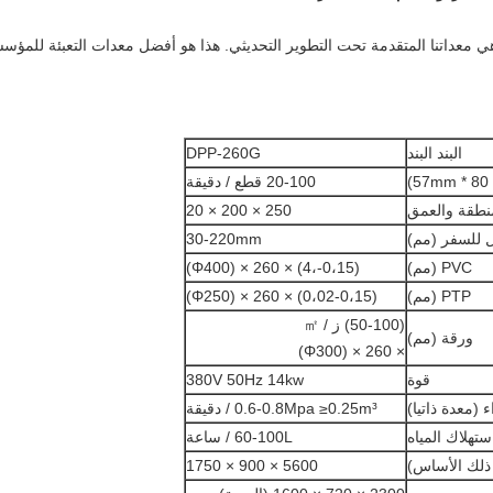
ه هي معداتنا المتقدمة تحت التطوير التحديثي. هذا هو أفضل معدات التعبئة للمؤ
البند البند
DPP-260G
20-100 قطع / دقيقة
نطقة والعمق
250 × 200 × 20
ل للسفر (مم)
30-220mm
PVC (مم)
(0،15-،4) × 260 × (Φ400)
PTP (مم)
(0،02-0،15) × 260 × (Φ250)
(50-100) ز / ㎡
ورقة (مم)
× 260 × (Φ300)
قوة
380V 50Hz 14kw
 (معدة ذاتيا)
0.6-0.8Mpa ≥0.25m³ / دقيقة
استهلاك المياه
60-100L / ساعة
5600 × 900 × 1750