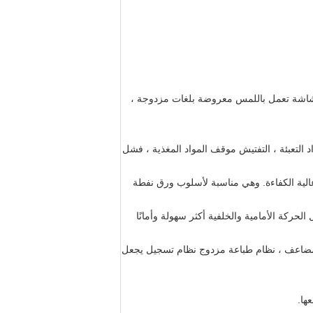
 وحدة تحكم PLC ذات العلامة التجارية العلوية مع شاشة تعمل باللمس معروضة بلغات مزدوجة ،
لجهاز الرئيسي على حماية الحمولة ، PVC و PTP التفتيش موقف المواد التعبئة ، التفتيش موقف المواد المغذية ، فشل
 عالية الكفاءة. وهي مناسبة لأسلوب ورق نفطة
ة الأمامية والخلفية أكثر سهولة وأمانًا
ضاعف ، نظام طباعة مزدوج نظام تسجيل يجعل
ها.