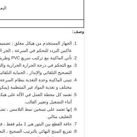
البع
وصف:
عاكس التردد للتحكم في السرعة ، الجر ا
تأتي الماكينة مع تركيب سريع PVC وطريقة توجيه مجموعة كاملة.
التصحيح التلقائي والإنذار ، الحماية التلقا
تتبنى الماكينة وحدة التغذية بنظام السرع
مختلف و تغذية المواد غير المنتظمة (يمكن
تعتمد كل محطة العمل في الآلة على هيك
أثناء التشغيل وتغيير القالب.
إنها تعتمد على تسخين نمط التلامس ، 
التغليف مثالي.
حافة القطع بين البثور هي 1 ملم فقط ، فهي توفر المزيد من مواد التغليف وتحمي بيئتنا.
تفريغ المنتج النهائي بالترتيب الصحيح ، ال