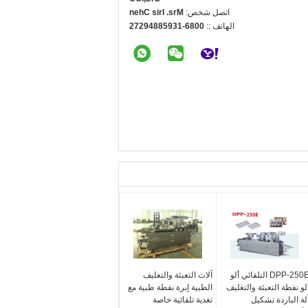
اتصل شخص:
Mrs. Iris Chen
الهاتف ::
0086-13958849272
DPP-250E التلقائي ألو
آلات التعبئة والتغليف
لو نفطة التعبئة والتغليف
الطبية إبرة نفطة طبية مع
لة الباردة تشكيل
تغذية تلقائية خاصة