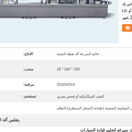
خاص بك
عالية السرعة آلة نفطة التعبئة
الانتاج:
250 * 200 * 20
سحب:
SS304/316
مراقبة:
كشف الميكانيكية أو فحص بصري
تستخدم:
 المقاومة الشعبية (طباعة السجل السيطرة) النظام
يتقلص آلة ال
 سيرفو لتعليم قيادة السيارات