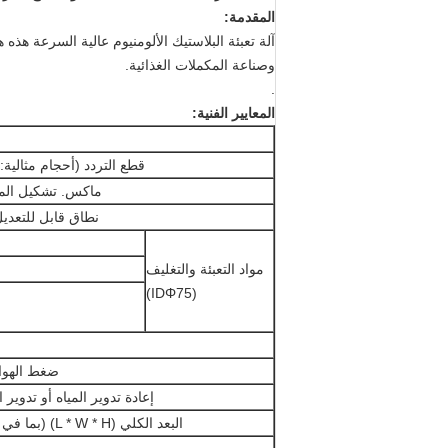
المقدمة:
آلة تعبئة البلاستيك الألومنيوم عالية السرعة هذ
وصناعة المكملات الغذائية.
.
المعايير الفنية:
قطع التردد (أحجام مثالية: 80 * 57mm)
ماكس. تشكيل الم
نطاق قابل للتعدي
مواد التعبئة والتغليف
(IDΦ75)
ضغط الهواء
إعادة تدوير المياه أو تدوير 
البعد الكلي (L * W * H) (بما في ذلك الأساس)