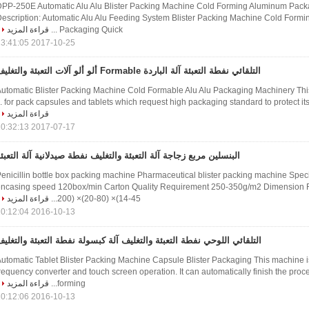
PP-250E Automatic Alu Alu Blister Packing Machine Cold Forming Aluminum Pack
escription: Automatic Alu Alu Feeding System Blister Packing Machine Cold Form
Packaging Quick ...
قراءة المزيد
2017-10-25 13:41:05
التلقائي نفطة التعبئة آلة الباردة Formable ألو ألو آلات التعبئة والتغليف
utomatic Blister Packing Machine Cold Formable Alu Alu Packaging Machinery This
for pack capsules and tablets which request high packaging standard to protect its qu
قراءة المزيد
2017-07-17 10:32:13
البنسلين مربع زجاجة آلة التعبئة والتغليف نفطة صيدلانية آلة التعبئ
enicillin bottle box packing machine Pharmaceutical blister packing machine Spec
encasing speed 120box/min Carton Quality Requirement 250-350g/m2 Dimension
200) ×(20-80) ×(14-45...
قراءة المزيد
2016-10-13 10:12:04
التلقائي اللوحي نفطة التعبئة والتغليف آلة كبسولة نفطة التعبئة والتغلي
utomatic Tablet Blister Packing Machine Capsule Blister Packaging This machine 
requency converter and touch screen operation. It can automatically finish the proc
forming...
قراءة المزيد
2016-10-13 10:12:06