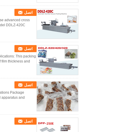
اتصل
se advanced cross
 Model DDLZ-420C
اتصل
ications: This packing
ilm thickness and ...
اتصل
cations Package
al apparatus and
اتصل