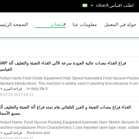
اطلب اقتباس
Arabic
جولة في المعمل
معلومات عنا
منتجات
الصفحة الرئيس
فراغ الغذاء معدات عالية الجودة سرعة الآلي الغذاء التعبئة وا
القياسي
Product name:Food Grade Equipment High Speed Automated Food Vacuum Packi
tandard Introductions: This machine is widely used in packing lines because it can
in daily life.It ...
قراءة المزيد
2017-04-21 16:07:03
الغذاء فراغ معدات التعبئة و الفرز التلقائي هام تمتد فراغ آلة التعبئة والتغليف آل
مصنع الأسعا
Product Name :Food Vaccum Packing Equipment Automatic Ham Stretch Vacuum P
achine manufacturer Price Characteristics 1.Use Imported open type chain, suitable 
thickness and ...
قراءة المزيد
2017-04-21 16:07:04