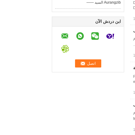
—— السيد Aurangzib
D
D
ابن دردش الآن
A
ة
P
ف
A
f