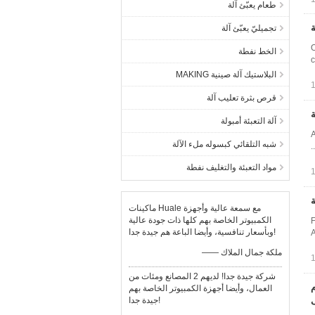
طعام يعبّئ آلة
ة
تجميليّ يعبّئ آلة
الخط نفطة
c
البلاستيك آلة صينية MAKING
قرص بثرة تعليب آلة
ة
آلة التعبئة أمبولة
A
شبه التلقائي كبسوله ملء الآلة
مواد التعبئة والتغليف نفطة
ة
ماكينات Huale مع سمعة عالية وأجهزة
الكمبيوتر الخاصة بهم كلها ذات جودة عالية
F
وبأسعار تنافسية، وأيضا الباعة هم جيدة جدا!
A
—— ملكة جمال الملاك
شركة جيدة جدا! لديهم 2 المصانع ومئات من
م
العمال، وأيضا أجهزة الكمبيوتر الخاصة بهم
جيدة جدا!
ف