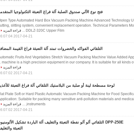
فتح نوع الآلي صندوق الصلبة آلة فراغ التعبئة التكنولوجيا المتقدم
Open Type Automated Hard Box Vacuum Packing Machine Advanced Technology U
utting, slitting system, convenient replacement operation. Technical Parameters
DDLZ-320C Upper Film ...
قراءة المزيد
2017-04-21 16:07:04
التلقائي الفواكه والخضروات تمتد آلة التعبئة فراغ القيمة المضاف
utomatic Fruits And Vegetables Stretch Vacuum Packing Machine Value Added Appl
machine is a high precision equipment in our company. It is suitable for all kinds of f
قراءة المزيد
2017-04-21 16:07:02
لوحة مسطحة لينة أو صلبة من البلاستيك التلقائي آلة فراغ التعبئة للأغذي
lat Plate Soft or Hard Plastic Automatic Vacuum Packing Machine for Food Specifi
pplication: Suitable for packing many sensitive anti-pollution materials and medic
instruments, ...
قراءة المزيد
2017-04-21 16:07:02
DPP-250E التلقائي ألو ألو نفطة التعبئة والتغليف آلة الباردة تشكيل الألومنيو
التعبئة والتغلي