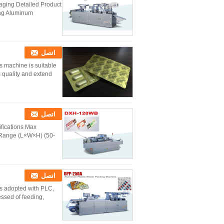
aging Detailed Product
ing Aluminum
اتصل
 machine is suitable
ality and extend ...
اتصل
ifications Max
 Range (L×W×H) (50-
اتصل
is adopted with PLC,
essed of feeding,