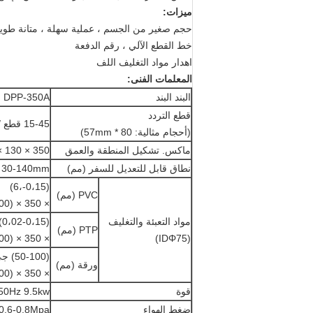
ميزات:
حجم صغير من الجسم ، عملية سهلة ، متانة طويلة
خط القطع الآلي ، رقم الدفعة
اهدار مواد التغليف اللف
المعلمات الفنى:
البند البند
DPP-350A
قطع التردد
15-45 قطع / دقيقة
(أحجام مثالية: 80 * 57mm)
ماكس. تشكيل المنطقة والعمق
350 × 130 × 15
نطاق قابل للتعديل للسفر (مم)
30-140mm
(0،15-،6)
PVC (مم)
× 350 × (Φ400)
مواد التعبئة والتغليف
(0،02-0،15)
PTP (مم)
× 350 × (Φ400)
(IDΦ75)
(50-100) جي إس إم
ورقة (مم)
× 350 × (Φ400)
قوة
50Hz 9.5kw
ضغط الهواء
0.6-0.8Mpa