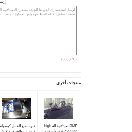
إرسا
/ 3000)
0
(
منتجات أخرى
GMP صيدلانية آلة high
حبوب منع الحمل كبسولة
Sealing بثرة يعبّئ تجهيز
قرص الدوائية آلات تغليف