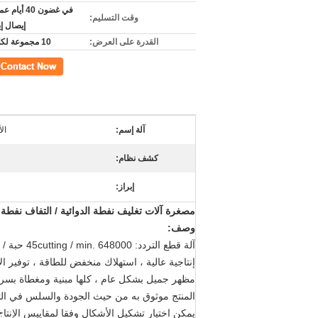
في غضون 40 أ
وقت التسليم:
إيصال إي
القدرة على العرض:
10 مجموعة لكلّ شهر
اتصل
آلة إسم:
ال
كشف نظام:
إبراز:
مصغرة آلات تغليف نفطة الدوائية / التفاف نف
وصف:
آلة قطع التردد: 45cutting / min. 648000 حبة / كل نوبة عمل (10 حبات / لكل لوح: 8 ساعات / كل نوبة عمل
إنتاجية عالية ، استهلاك منخفض للطاقة ، توفير ا
مظهر جميل بشكل عام ، كلها مبنية ومغطاة بسرقات غ
المنتج موثوق به من حيث الجودة والسلس في ال
يمكن اختيار تشكيل الأشكال وفقا لمقاييس الإنتاج