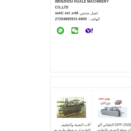
WENZHOU HUALE MACHINERY
CO.,LTD
اتصل شخص:
Mrs. Iris Chen
الهاتف ::
0086-13958849272
DPP-250E التلقائي ألو
آلات التعبئة والتغليف
لو نفطة التعبئة والتغليف
الطبية إبرة نفطة طبية مع