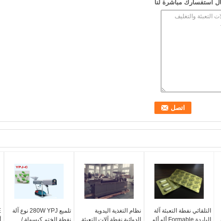
ل استفسارك مباشرة لنا
التلقائي نفطة التعبئة آلة
نظام التغذية اليدوية
تلميع 280W YPJ نوع آلة
الباردة Formable ألو ألو
الدوائية نفطة آلات التعبئة
نفطة الختم كبسولة /
أ