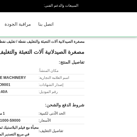
المبيعات والدعم الفنى:
اتصل بنا
مراقبة الجودة
مصغرة الصيدلانية آلات التعبئة والتغليف نفطة / تغليف نف
مصغرة الصيدلانية آلات التعبئة والتغل
تفاصيل المنتج:
مكان المنشأ:
اسم العلامة التجارية:
E MACHINERY
إصدار الشهادات:
O9001
رقم الموديل:
140A
شروط الدفع والشحن:
الحد الأدنى لكمية:
1 مجموعة
الأسعار:
$9000-$11000/set
معبأة مع فيلم البلاستيك ثم 
تفاصيل التغليف:
في مربع التصدير ا