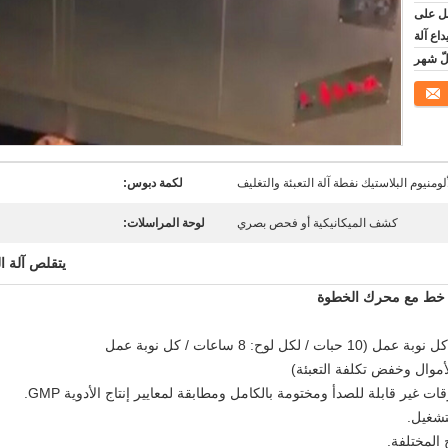
يام عمل على
داع آلة
ألومنيوم البلاستيك نفطة آلة التعبئة والتغليف
لكمة دبوس:
كشف الميكانيكية أو فحص بصري
لوحة المراسلات:
يتقلص آلة ال
طة خط مع محرك الخطوة
لأموال وخفض تكلفة التعبئة)
ير قابلة للصدأ ومختومة بالكامل ومطابقة لمعايير إنتاج الأدوية GMP.
تشغيل.
 المختلفة.