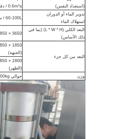
(استعداد النفس)
≥0.6m³ / دقيقة
تدوير الماء أو الدوران
60-100L / ساعة
استهلاك الماء
البعد الكلي (L * W * H) (بما في
3650 × 850 × 1700
ذلك الأساس)
(الجبهة)
البعد من كل جزء
(الظهر)
وزن
حوالي 2000kg