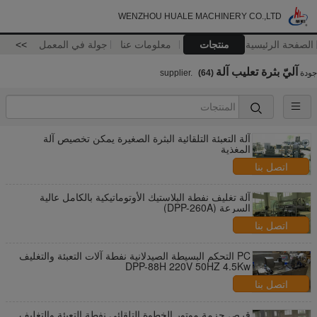
WENZHOU HUALE MACHINERY CO.,LTD
الصفحة الرئيسية
منتجات
معلومات عنا
جولة في المعمل
>>
آليّ بثرة تعليب آلة
جودة
supplier.
(64)
آلة التعبئة التلقائية البثرة الصغيرة يمكن تخصيص آلة
المغذية
اتصل بنا
آلة تغليف نفطة البلاستيك الأوتوماتيكية بالكامل عالية
السرعة (DPP-260A)
اتصل بنا
PC التحكم البسيطة الصيدلانية نفطة آلات التعبئة والتغليف
DPP-88H 220V 50HZ 4.5Kw
اتصل بنا
قرص حزمة موتور الخطوة التلقائي نفطة التعبئة والتغليف