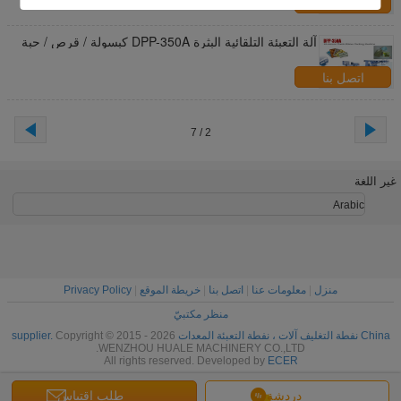
اتصل بنا
آلة التعبئة التلقائية البثرة DPP-350A كبسولة / قرص / حبة
اتصل بنا
2 / 7
غير اللغة
Arabic
منزل
|
معلومات عنا
|
اتصل بنا
|
خريطة الموقع
|
Privacy Policy
منظر مكتبيّ
China نفطة التغليف آلات ، نفطة التعبئة المعدات supplier.
Copyright © 2015 - 2026
WENZHOU HUALE MACHINERY CO.,LTD.
All rights reserved. Developed by
ECER
دردشة
طلب اقتباس