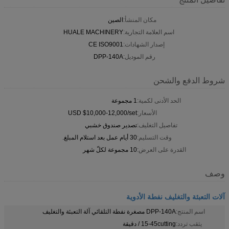
مكان المنشأ:
الصين
اسم العلامة التجارية:
HUALE MACHINERY
إصدار الشهادات:
CE ISO9001
رقم الموديل:
DPP-140A
شروط الدفع والشحن
الحد الأدنى لكمية:
1 مجموعة
الأسعار:
USD $10,000-12,000/set
تفاصيل التغليف:
تصدير صندوق خشبي
وقت التسليم:
30 أيام عمل بعد استلام المبلغ.
القدرة على العرض:
10 مجموعة لكلّ شهر
وصف
آلات التعبئة والتغليف نفطة الأدوية
اسم المنتج:
DPP-140A مصغرة نفطة التلقائي آلة التعبئة والتغليف
يثقب تردد:
15-45cutting / دقيقة