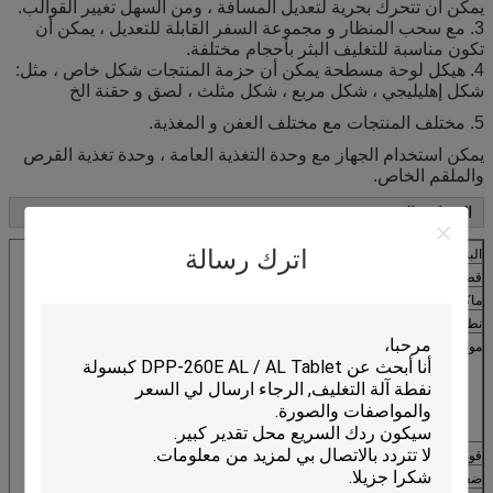
يمكن أن تتحرك بحرية لتعديل المسافة ، ومن السهل تغيير القوالب.
3. مع سحب المنظار و مجموعة السفر القابلة للتعديل ، يمكن أن
تكون مناسبة للتغليف البثر بأحجام مختلفة.
4. هيكل لوحة مسطحة يمكن أن حزمة المنتجات شكل خاص ، مثل:
شكل إهليليجي ، شكل مربع ، شكل مثلث ، لصق و حقنة الخ
5. مختلف المنتجات مع مختلف العفن و المغذية.
يمكن استخدام الجهاز مع وحدة التغذية العامة ، وحدة تغذية القرص
والملقم الخاص.
المقياس التقني
اترك رسالة
البند البند
DPP-140A
قطع التردد (أحجام مثالية: 80 * 57mm)
15-45 قطع / دقيقة
ماكس. تشكيل المنطقة والعمق
1
40 × 110 × 15 مم
نطاق قابل للتعديل للسفر (مم)
30-120mm
مواد التعبئة والتغليف (IDΦ75)
PVC (مم)
(0،15-،4) × 160 × (Φ350)
PTP (مم)
(0،02-0،15) × 160 × (Φ350)
ورقة (مم)
(50-100) جي إس إم
× 160 × (Φ350)
قوة
380V 50Hz 5.5k
ضغط الهواء (معدة ذاتيا)
0.6-0.8Mpa≥0.4m³ / دقيقة