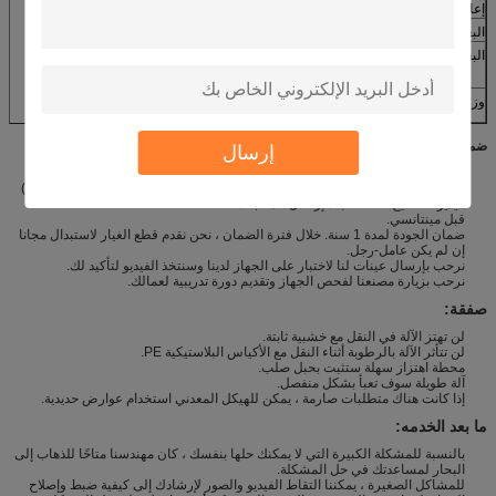
إعادة تدوير المياه أو تدوير استهلاك المياه
40-80L / ساعة
البعد الكلي (L * W * H) (بما في ذلك الأساس)
2400 × 650 × 1450
البعد من كل جزء
1350 × 650 × 1250 (الجبهة)
1050 × 650 × 1450 (الظهر)
وزن
حوالي 800 كيلوجرام
ضمان
إرسال
الدعم الفني (24 ساعة على الخط تراديماناغر ، سكايب ، ام اس ان ، المحمول).
تحميل المعلومات (ميناء التحميل ، منفذ الوجهة ، تاريخ الشحن ، CBM ، الوزن ، إلخ)
فيديو لتصحيح الأخطاء بعد إرسال المنتجات.
قبل مينتانسي.
ضمان الجودة لمدة 1 سنة. خلال فترة الضمان ، نحن نقدم قطع الغيار لاستبدال مجانا
إن لم يكن عامل-رجل.
نرحب بإرسال عينات لنا لاختبار على الجهاز لدينا وسنتخذ الفيديو لتأكيد لك.
نرحب بزيارة مصنعنا لفحص الجهاز وتقديم دورة تدريبية لعمالك.
صفقة:
لن تهتز الآلة في النقل مع خشبية ثابتة.
لن تتأثر الآلة بالرطوبة أثناء النقل مع الأكياس البلاستيكية PE.
محطة اهتزاز سهلة ستثبت بحبل صلب.
آلة طويلة سوف تعبأ بشكل منفصل.
إذا كانت هناك متطلبات صارمة ، يمكن للهيكل المعدني استخدام عوارض حديدية.
ما بعد الخدمه:
بالنسبة للمشكلة الكبيرة التي لا يمكنك حلها بنفسك ، كان مهندسنا متاحًا للذهاب إلى
البحار لمساعدتك في حل المشكلة.
للمشاكل الصغيرة ، يمكننا التقاط الفيديو والصور لإرشادك إلى كيفية ضبط وإصلاح