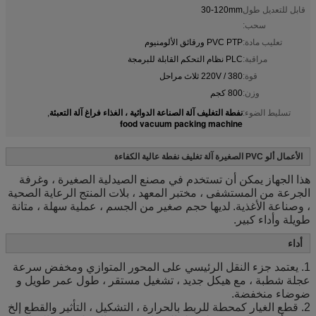
قابل للتعديل طول
30-120mm
سحب:
تعليب مادة:
PVC PTP ورقائق الألومنيوم
مراقبة:
PLC نظام التحكم القابلة للبرمجة
قوة:
380 / 220V ثلاث مراحل
وزن:
800 كجم
نفطة التغليف آلة الصناعة الدوائية ، الغذاء فراغ آلة التعبئة
تسليط الضوء:
,
food vacuum packing machine
الأعمال ألو PVC الصغيرة آلة تغليف نفطة عالية الكفاءة
هذا الجهاز يمكن أن تستخدم في مصنع الصيدلية الصغيرة ، وغرفة
الجرعة من المستشفى ، مختبر المعهد ، بلات المنتج الرعاية الصحية
، وصناعة الأغذية.
لديها حجم صغير من الجسم ، عملية سهلة ، متانة
طويلة وأداء كبير.
أداء
1. يعتمد جزء النقل الرئيسي على المحور المتوازي ومخفض سرعة
عجلة شطبة ، مع هيكل جديد ، تشغيل مستقر ، طول عمر طويل و
ضوضاء منخفضة.
2. قطع الغيار كمحطة للربط بالحرارة ، التشكيل ، التأثير والقطع إلخ