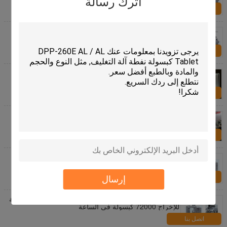
اترك رسالة
اتصل بنا
PVC AL أو AL AL ​​AL ​​أو PVC AL الاستوائية نفطة التعبئة
والتغليف آلة DPP-250F
اتصل بنا
DPP-160F SS304 ألو PVC ألو نفطة التعبئة آلة صديقة
للبيئة
اتصل بنا
التلقائي بالكامل عالية التردد ختم Bouble نفطة آلة التعبئة
اتصل بنا
نجب-2000C السامي سرعة الصلب كبسولة ملء آلة
لمسحوق أو ملء الحبيبة
اتصل بنا
إرسال
SS304 آلة تعبئة الكبسولة الأوتوماتيكية ذات السرعة العالية
للإخراج 72000 كبسولة في الساعة
اتصل بنا