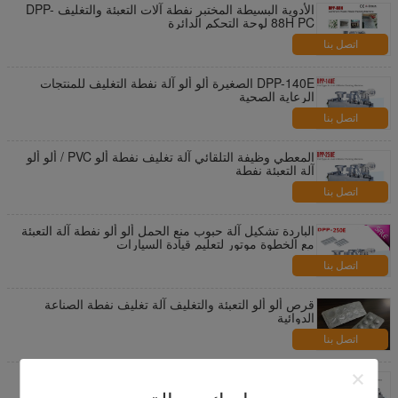
الأدوية البسيطة المختبر نفطة آلات التعبئة والتغليف DPP-
88H PC لوحة التحكم الدائرة
اتصل بنا
DPP-140E الصغيرة ألو ألو آلة نفطة التغليف للمنتجات
الرعاية الصحية
اتصل بنا
المعطي وظيفة التلقائي آلة تغليف نفطة ألو PVC / ألو ألو
آلة التعبئة نفطة
اتصل بنا
الباردة تشكيل آلة حبوب منع الحمل ألو ألو نفطة آلة التعبئة
مع الخطوة موتور لتعليم قيادة السيارات
اتصل بنا
قرص ألو ألو التعبئة والتغليف آلة تغليف نفطة الصناعة
الدوائية
اتصل بنا
آلة التعبئة نفطة المدارية الصغيرة لارتفاع الطلب على
الأدوية