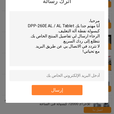
اترك رسالة
اتصل بنا
PVC AL أو AL AL ​​AL ​​أو PVC AL الاستوائية نفطة التعبئة
والتغليف آلة DPP-250F
اتصل بنا
DPP-160F SS304 ألو PVC ألو نفطة التعبئة آلة صديقة
للبيئة
اتصل بنا
التلقائي بالكامل عالية التردد ختم Bouble نفطة آلة التعبئة
اتصل بنا
نجب-2000C السامي سرعة الصلب كبسولة ملء آلة
لمسحوق أو ملء الحبيبة
اتصل بنا
إرسال
SS304 آلة تعبئة الكبسولة الأوتوماتيكية ذات السرعة العالية
للإخراج 72000 كبسولة في الساعة
اتصل بنا