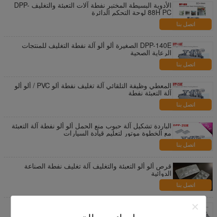
الأدوية البسيطة المختبر نفطة آلات التعبئة والتغليف DPP-
88H PC لوحة التحكم الدائرة
اتصل بنا
DPP-140E الصغيرة ألو ألو آلة نفطة التغليف للمنتجات
الرعاية الصحية
اتصل بنا
المعطي وظيفة التلقائي آلة تغليف نفطة ألو PVC / ألو ألو
آلة التعبئة نفطة
اتصل بنا
الباردة تشكيل آلة حبوب منع الحمل ألو ألو نفطة آلة التعبئة
مع الخطوة موتور لتعليم قيادة السيارات
اتصل بنا
قرص ألو ألو التعبئة والتغليف آلة تغليف نفطة الصناعة
الدوائية
اتصل بنا
آلة التعبئة نفطة المدارية الصغيرة لارتفاع الطلب على
الأدوية