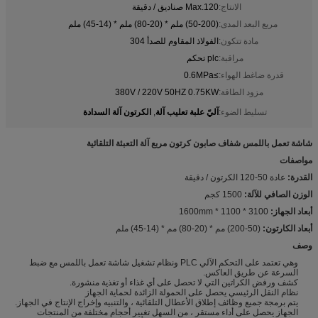
الانتاج:
Max.120 صناديق / دقيقة
مربع البعد المدى:
(50-200) ملم * (20-80) ملم * (14-45) ملم
مادة تتكون:
الفولاذ المقاوم للصدأ 304
مراقبة:
plc تحكم
قدرة ضاغط الهواء:
≥0.6MPa
مزود الطاقة:
380V / 220V 50HZ 0.75KW
آليّ علبة تعليب آلة
الكرتون آلة السدادة
تسليط الضوء:
,
شاشة تعمل باللمس شفاف صابون كرتون مربع آلة التعبئة التلقائية
مواصفات
القدرة:
عادة 50-120 الكرتون / دقيقة
الوزن الصافي للآلة:
1500 كجم
أبعاد الجهاز:
3100 * 1100 * 1600mm
أبعاد الكارتون:
(50-200) مم * (20-80) مم * (14-45) ملم
وصف
وهي تعتمد على التحكم الآلي PLC ونظام تشغيل شاشة تعمل باللمس مع ضبط
السرعة عن طريق العاكس.
كشف ورفض الكراتين التي لا تحصل على أي غذاء أو تغذية منشورة.
نظام النقل الرئيسي يحصل على الحمولة الزائدة لحماية الجهاز
يتم برمجة جميع وظائف إطلاق الأعطال التلقائية ، والتنبيه وإخراج الإنتاج في الجهاز.
الجهاز يحصل على أداء مستقر ، من السهل تغيير أحجام مختلفة من المنتجات