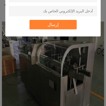
لن تهتز الماكينة في النقل بقطع خشبية ثابتة. لن يتأثر الجهاز بالرطوبة أثناء النقل مع
الأكياس البلاستيكية PE.
محطة اهتزاز سهلة ستثبت بحبل صلب.
سوف معبأة آلة طويلة انفصال.
إذا كانت هناك متطلبات صارمة ، يمكن للهيكل المعدني استخدام عوارض حديدية.
إرسال