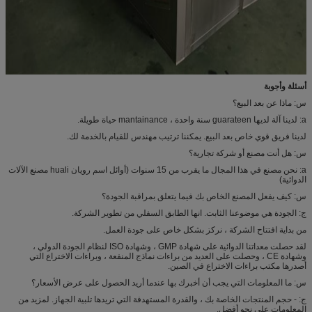
أسئلة وأجوبة
س: ماذا عن بعد البيع؟
a: لدينا آلة لديها guarateen سنة واحدة ، mantainance حياة طويلة.
لدينا فريق قوي خاص بعد البيع. يمكننا ترتيب مهندس للقيام بالخدمة لك.
س: هل أنت مصنع أو شركة تجارية؟
a: نحن مصنع في هذا المجال ما يقرب من 15 سنوات (أوائل اسم رويان huali مصنع الآلات
الدوائية)
س: كيف يفعل المصنع الخاص بك فيما يتعلق بمراقبة الجودة؟
ج: الجودة هي موضوعنا الثابت. انها الطابق السفلي من تطوير الشركة.
من بداية افتتاح الشركة ، نركز بشكل خاص على جودة العمل.
لقد حصلت معداتنا الدوائية على شهادة GMP ، وشهادة ISO لنظام الجودة الدولي ،
وشهادة CE ، وحصلت على العديد من براءات نماذج المنفعة ، وبراءات الاختراع التي
أصدرها مكتب براءات الاختراع في الصين.
س: ما المعلومات التي يجب أن أخبرك بها عندما أريد الحصول على عرض الأسعار؟
ج: - حجم المنتجات الخاصة بك ، والقدرة المستهدفة التي تريدها تلبية الجهاز. لمزيد من
المعلومات على نحو أفضل.