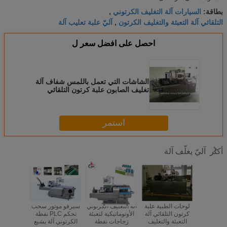
السيارات آلة التغليف الكرتوني
بطاقة:
,
التلقائي آلة التعبئة والتغليف الكرتون
آليّ علبة تعليب آلة
,
احصل على افضل سعر ل
الشاشات التي تعمل باللمس شفاف آلة
تغليف الصابون علبة كرتون التلقائي
استمر
آليّ يغلّف آلة
أكثر
علبة كرتون
لوحات الطبية علبة
آلة التغليف الكرتوني
سيرفو موتور سحب
السيارات آ
ئة والتغليف
كرتون التلقائي آلة
الأوتوماتيكية لتعبئة
تحكم PLC نفطة
والتغليف 
طب البثور
التعبئة والتغليف
زجاجات نفطة
الكرتوني آلة يشبع