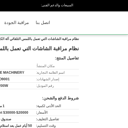
المبيعات والدعم الفنى:
اتصل بنا
مراقبة الجودة
نظام مراقبة الشاشات التي تعمل باللمس التلقائي آلة الكر
نظام مراقبة الشاشات التي تعمل باللمس
تفاصيل المنتج:
مكان المنشأ:
اسم العلامة التجارية:
E MACHINERY
إصدار الشهادات:
O9001
رقم الموديل:
200W
شروط الدفع والشحن:
الحد الأدنى لكمية:
1 مجموعة
الأسعار:
$20000-$30000 usd/set
تفاصيل التغليف:
صندوق 
وقت التسليم:
50 أيام عمل بعد استلام المبلغ.