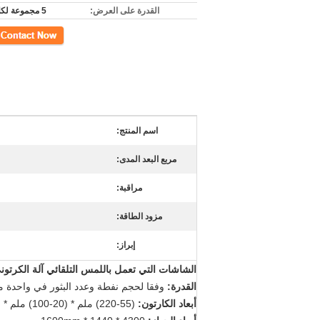
القدرة على العرض:
5 مجموعة لكلّ شهر
اتصل
اسم المنتج:
مربع البعد المدى:
مراقبة:
مزود الطاقة:
إبراز:
الشاشات التي تعمل باللمس التلقائي آلة الكرتوني آلة عا
القدرة:
وفقا لحجم نفطة وعدد البثور في واحدة من الورق المقوى 
أبعاد الكارتون:
(55-220) ملم * (20-100) ملم * (14-70) ملم