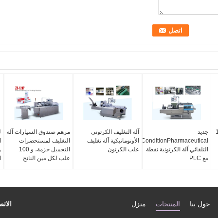
120
جديد
آلة التغليف الكرتوني
مرهم صندوق السيارات آلة
ل
ConditionPharmaceutical
الأوتوماتيكية آلة تغليف
التغليف لمستحضرات
ا
التلقائي آلة الكرتونية نفطة
علب الكرتون
التجميل حزمة، و 100
و
مع PLC
علب لكل مين الناتج
ا
حول بنا
المنتجات
منزل
الاتص