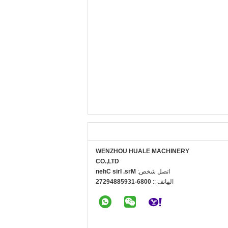
WENZHOU HUALE MACHINERY
CO.,LTD
اتصل شخص:
Mrs. Iris Chen
الهاتف ::
0086-13958849272