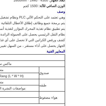
أبعاد الجهاز:
4300 * 1440 * 1600mm
الوزن الصافي للآلة:
1500 كجم
وصف
وهي تعتمد على التحكم الآلي PLC ونظام تشغيل شاشة تعمل باللمس مع ضبط السرعة عن طريق العاكس.
يتم برمجة جميع وظائف إطلاق الأعطال التلقائية ، و
يتم تطبيق نظام تغذية المحرك المؤازر لتغذية أنم
نظام النقل الرئيسي يحصل على الحمولة الزائدة ل
كشف ورفض الكراتين التي لا تحصل على أي غذاء 
الجهاز يحصل على أداء مستقر ، من السهل تغيير
المعايير الفنية
ماكس سر
متط
صندوق
ang (L * W * H)
متط
طبقه
مواصفات النشرة المطو
هواء مضغوط