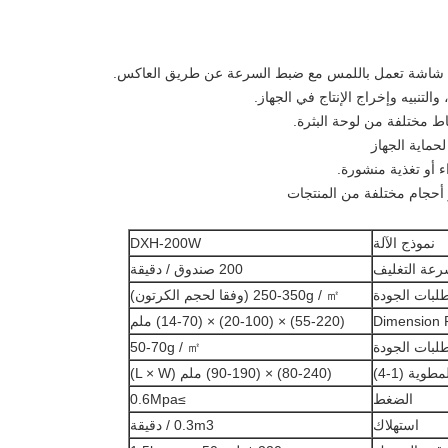
التنبيه وإخراج الإنتاج في الجهاز.
اط مختلفة من لوحة البثرة.
حماية الجهاز
أو تغذية منشورة.
 أحجام مختلفة من المنتجات
نموذج الآلة
DXH-200W
عة التغليف
200 صندوق / دقيقة
لبات الجودة
250-350g / ㎡ (وفقا لحجم الكرتون)
Dimension R
(55-220) × (20-100) × (14-70) ملم
لبات الجودة
50-70g / ㎡
ية (1-4)
(80-240) × (90-190) ملم (L × W)
الضغط
≥0.6Mpa
استهلاك
0.3m3 / دقيقة