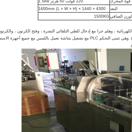
قوة المحرك
220 فولت 50 هرتز 1.5kw
البعد
4300 × 1440 × 1600mm (L × W × H)
لوزن الصافي
1500KG
كهربائية ، وهلم جرا مع إدخال للطي التلقائي النشرة ، وفتح الكرتون ، والكرت
المتحركة (ختم الغراء الساخن هو اختياري للجهاز). وهي تتبنى التحكم PLC مع تشغيل شاشة تع
.