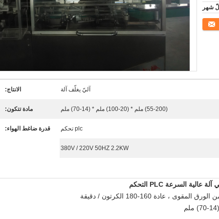
آليّ يغلّف آلة
الانتاج:
(55-200) ملم * (20-100) ملم * (14-70) ملم
مادة تتكون:
plc تحكم
قدرة ضاغط الهواء:
380V / 220V 50HZ 2.2KW
لية السرعة PLC التحكم
، عادة 160-180 الكرتون / دقيقة