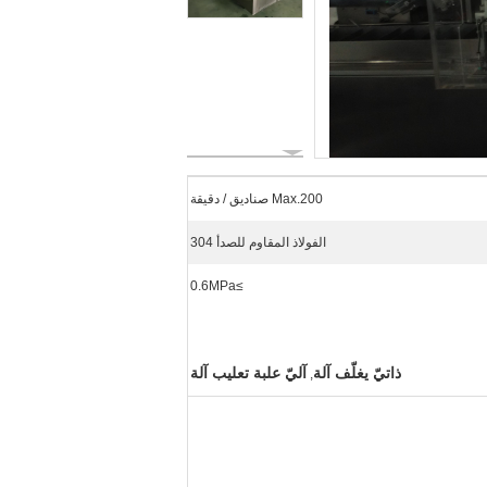
Max.200 صناديق / دقيقة
الفولاذ المقاوم للصدأ 304
≥0.6MPa
ذاتيّ يغلّف آلة
آليّ علبة تعليب آلة
,