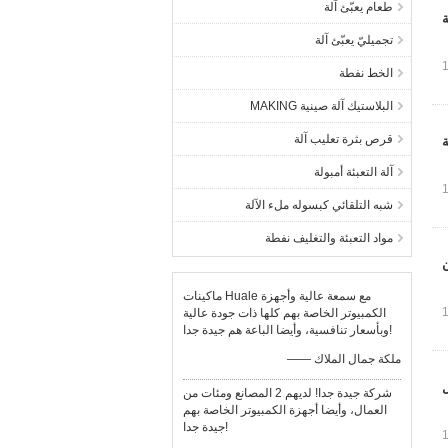
طعام يعبّئ آلة
ة
تجميليّ يعبّئ آلة
الخط نفطة
البلاستيك آلة صينية MAKING
قرص بثرة تعليب آلة
آلة التعبئة أمبولة
شبه التلقائي كبسوله ملء الآلة
مواد التعبئة والتغليف نفطة
ن
ماكينات Huale مع سمعة عالية وأجهزة
الكمبيوتر الخاصة بهم كلها ذات جودة عالية
وبأسعار تنافسية، وأيضا الباعة هم جيدة جدا!
—— ملكة جمال الملاك
ل
شركة جيدة جدا! لديهم 2 المصانع ومئات من
العمال، وأيضا أجهزة الكمبيوتر الخاصة بهم
جيدة جدا!