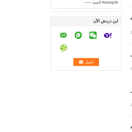
—— السيد Aurangzib
ة
ابن دردش الآن