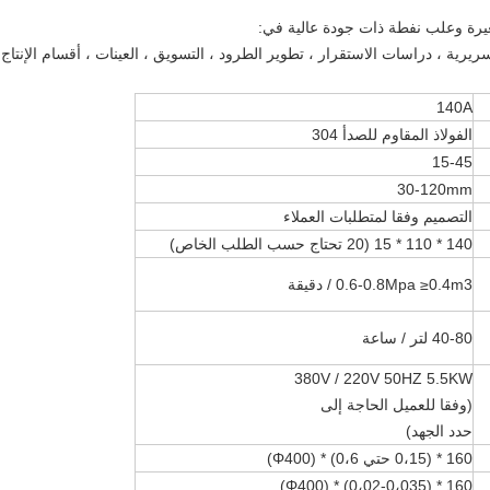
يرية ، دراسات الاستقرار ، تطوير الطرود ، التسويق ، العينات ، أقسام الإنتاج وا
140A
الفولاذ المقاوم للصدأ 304
15-45
30-120mm
التصميم وفقا لمتطلبات العملاء
140 * 110 * 15 (20 تحتاج حسب الطلب الخاص)
0.6-0.8Mpa ≥0.4m3 / دقيقة
40-80 لتر / ساعة
380V / 220V 50HZ 5.5KW
(وفقا للعميل الحاجة إلى
حدد الجهد)
160 * (0،15 حتي 0،6) * (Φ400)
160 * (0،02-0،035) * (Φ400)