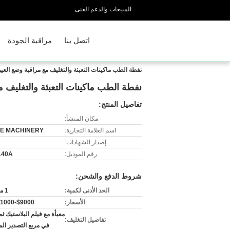
المبيعات والدعم الفنى:
اتصل بنا
مراقبة الجودة
نفطة الطب ماكينات التعبئة والتغليف مع مراقبة وضع العي
نفطة الطب ماكينات التعبئة والتغليف 
تفاصيل المنتج:
مكان المنشأ:
اسم العلامة التجارية:
E MACHINERY
إصدار الشهادات:
رقم الموديل:
140A
شروط الدفع والشحن:
الحد الأدنى لكمية:
1 مجموعة
الأسعار:
$9000-$11000/set
معبأة مع فيلم البلاستيك ثم 
تفاصيل التغليف:
في مربع التصدير ا