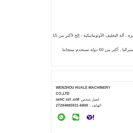
، آلة تغليف البثرة ، آلة التغليف الأوتوماتيكية ، إلخ لأكثر من 15
لة تستخدم منتجاتنا.
WENZHOU HUALE MACHINERY
CO.,LTD
اتصل شخص:
Mrs. Iris Chen
الهاتف ::
0086-13958849272