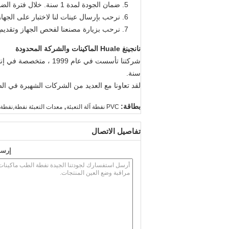
ضمان الجودة لمدة 1 سنة. خلال فترة الضمان ، نحن نقدم قطع الغيار لاستبدال مجانا إن لم يكن عامل-رجل.
نرحب بإرسال عينات لنا لاختبار على الجهاز 
نرحب بزيارة مصنعنا لفحص الجهاز وتقديم د
نانجينغ Huale الماكينات والشركة المحدودة
شركتنا تأسست في عام 1999 ، متخصصة في إنتاج خط إنتاج العبوات الدوائية ،
سنة.
لقد تعاونا مع العديد من الشركات الشهيرة في الصين والخا
,
بطاقة:
PVC نفطة آلة التعبئة
معدات التعبئة نفطة,نفطة 
تفاصيل الاتصال
إرسا