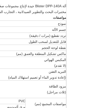
آلة Blister DPP-140A جيدة لإنتاج مجموعات صغيرة وعلب نفطة ذات جودة عالية في:
مختبرات البحث والتطوير الصيدلانية ، التجارب السر
مواصفات
نموذج
جسم الآلة
تردد تقطيع (مرات / دقيقة)
قابل للتعديل لسحب الطول
نفطة لوحة الحجم
ماكس تشكيل المنطقة والعمق (مم)
المكبس الهوائي
(لا تقدم)
التبريد العفن
(إعادة تدوير الماء أو تعميم استهلاك المياه)
مزود الطاقة
(ثلاث مراحل)
PVC
مواصفات المجمع (مم)
ورق ألومنيوم