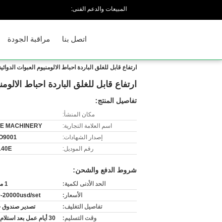
المبيعات والدعم الفنى:
اتصل بنا
مراقبة الجودة
ارتفاع قابل للغلق الباردة احباط الالومنيوم العبوات الدوائ
ارتفاع قابل للغلق الباردة احباط الالوم
تفاصيل المنتج:
مكان المنشأ:
اسم العلامة التجارية:
E MACHINERY
إصدار الشهادات:
O9001
رقم الموديل:
140E
شروط الدفع والشحن:
الحد الأدنى لكمية:
1 مجموعة
الأسعار:
-20000usd/set
تفاصيل التغليف:
تصدير صندوق 
وقت التسليم:
30 أيام عمل بعد استلام المبلغ.