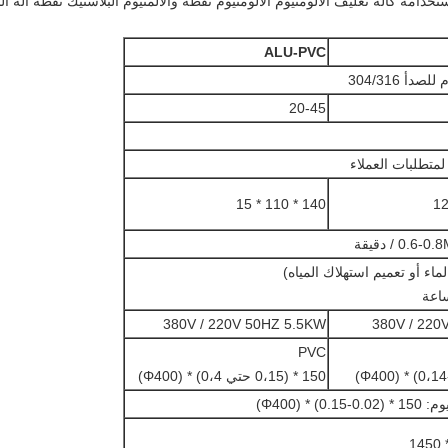
خدامه كآلة تغليف الألومنيوم الألومنيوم نفطة والألمنيوم البلاستيك نفطة آلة ال
ALU-PVC
صدأ 304/316
20-45
لمتطلبات العملاء
140 * 110 * 15
0. / دقيقة
لماء أو تعميم استهلاك المياه)
380V / 220V 50HZ 5.5KW
380V / 220
PVC
150 * (0،15 حتي 0،4) * (Φ400)
0) * (Φ400)