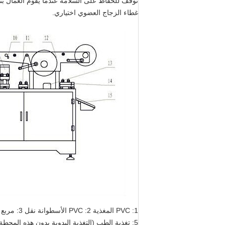
توقف للحفاظ على السلامة عندما يقوم العمال بتش
غطاء الزجاج العضوي اختياري.
1: PVC المغذية 2: PVC الأسطوانة نقل 3: مربع التدفئة 4: آلية تشكيل (المواد من رئيس لكمة هو PTFE)
5: تغذية الطب (التغذية اليدوية بدون هذه المحطة)