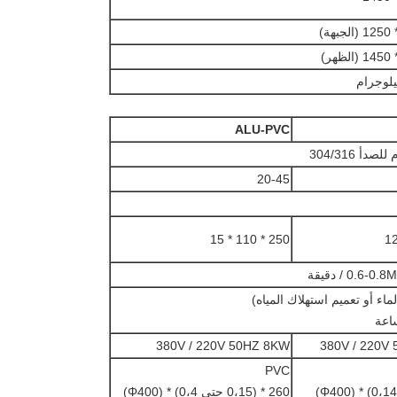
ALU-PVC
صدأ 304/316
20-45
250 * 110 * 15
0.6 / دقيقة
لماء أو تعميم استهلاك المياه)
380V / 220V 50HZ 8KW
380V / 220V
PVC
260 * (0،15 حتي 0،4) * (Φ400)