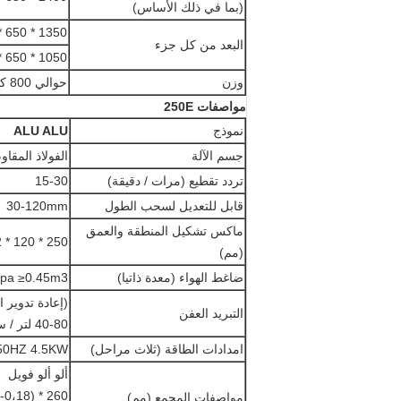
(بما في ذلك الأساس)
1350 * 650 * 1250 (الجبهة)
البعد من كل جزء
1050 * 650 * 1450 (الظهر)
وزن
حوالي 800 كيلوجرام
مواصفات 250E
نموذج
ALU ALU
جسم الآلة
الفولاذ المقاوم لل
تردد تقطيع (مرات / دقيقة)
15-30
قابل للتعديل لسحب الطول
30-120mm
ماكس تشكيل المنطقة والعمق
250 * 120 * 12
(مم)
ضاغط الهواء (معدة ذاتيا)
-0.8Mpa ≥0.45m3
(إعادة تدوير ا
التبريد العفن
40-80 لتر / ساعة
امدادات الطاقة (ثلاث مراحل)
 50HZ 4.5KW
ألو ألو فويل
260 * (0،14-0،18) * (Φ400)
مواصفات المجمع (مم)