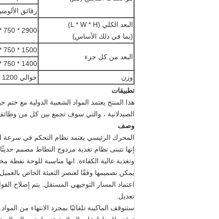
رقائق الألومنيوم: 260 * (0.02-0.15
البعد الكلي (L * W * H)
2900 * 750 * 1600
(بما في ذلك الأساس)
1500 * 750 * 1600 (الجبهة)
البعد من كل جزء
1400 * 750 * 1450 (الظهر)
وزن
حوالي 1200 كجم
تطبيقات
هذا المنتج يعتمد المواد الشعبية الدولية مع خت
الصيدلانية ، والتي سوف تجمع بين كل من وظائ
وصف
المحرك الرئيسي يعتمد نظام التحكم في سرعة ا
إنها تتبنى نظام تغذية مزدوج النطاط مصمم حديث
وتغذية عالية الكفاءة. انها مناسبة للوحة نفطة م
يمكن تصميمها وفقًا لعنصر التعبئة الخاص بالعميل.
اعتماد المسار التوجيهي المستقل. يتم إصلاح ال
تعديل.
ستتوقف الماكينة تلقائيًا بمجرد الانتهاء من المواد