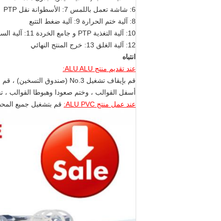
6: شاشة تعمل باللمس 7: الأسطوانة نقل PTP
8: آلية ختم الحرارة 9: آلية ضغط التتبع
10: آلية التغذية PTP و جامع الخردة 11: آلية السحب
12: آلية الغلق 13: خرج المنتج النهائي
انتباه
عند تقديم منتج ALU ALU:
قم بإيقاف تشغيل No.3 (صندوق التسخين) ، قم بتغيير وحدة التغذية لزعزعة وحدة التغذية وتغيير القوالب (Forming up and
أسفل القوالب ، وختم صعودا وهبوطا القوالب ، ت
عند عمل منتج ALU PVC:
قم بتشغيل جميع المح