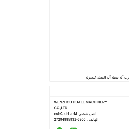
ب آلة نفطة,آلة التعبئة كبسولة
WENZHOU HUALE MACHINERY
CO.,LTD
اتصل شخص:
Mrs. Iris Chen
الهاتف ::
0086-13958849272