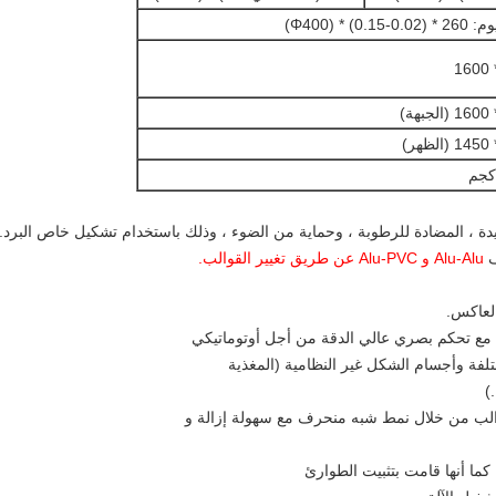
) * (Φ400)
م جيدة ، المضادة للرطوبة ، وحماية من الضوء ، وذلك باستخدام تشكيل خاص الب
ف
Alu-Alu و Alu-PVC عن طريق تغيير القوالب.
لعاكس.
ًا مع تحكم بصري عالي الدقة من أجل أوتوماتيكي
ختلفة وأجسام الشكل غير النظامية (المغذية
)
قوالب من خلال نمط شبه منحرف مع سهولة إزالة و
. كما أنها قامت بتثبيت الطوارئ