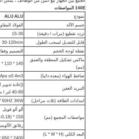
الجمع بين الجهاز مع اثنين من الوظائف ، يمكن است
140E المواصفات
نموذج
ALU ALU
جسم الآلة
الفولاذ المقاوم لل
تردد تقطيع (مرات / دقيقة)
15-30
قابل للتعديل لسحب الطول
30-120mm
نفطة لوحة الحجم
التصميم وفقا 
ماكس تشكيل المنطقة والعمق
140 * 110 * 12
(مم)
ضاغط الهواء (معدة ذاتيا)
6-0.8Mpa ≥0.4m3
(إعادة تدوير ا
التبريد العفن
40-80 لتر / ساعة
امدادات الطاقة (ثلاث مراحل)
V 50HZ 3KW
ألو ألو فويل
150 * (0،14-0،18) * (Φ400)
مواصفات المجمع (مم)
رقائق الألومنيوم: 150 * (0.02-.15
البعد الكلي (L * W * H)
2400 * 650 * 1450