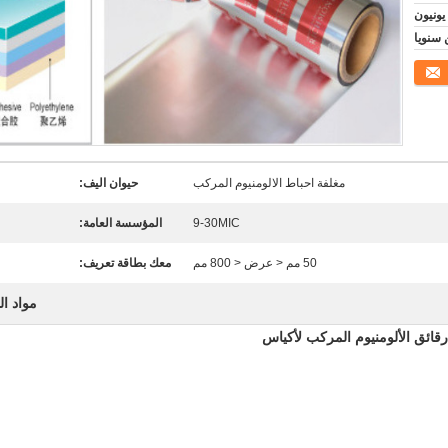
مغلفة احباط الالومنيوم المركب
حيوان اليف:
9-30MIC
المؤسسة العامة:
50 مم < عرض < 800 مم
معك بطاقة تعريف:
مواد ال
 رقائق الألومنيوم المركب لأكياس