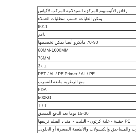
رقائق الألومنيوم المركزة الصيدلانية المركب لأكياس
يمكن الطباعة حسب متطلبات العملاء
8011
ناعم
70-90 مايكرو أيضا يمكن تخصيصها
60MM-1000MM
76MM
± 3٪
PET / AL / PE Primer / AL / PE
منع الرطوبة مانعة للتسرب
FDA
500KG
T / T
15-30 يوما بعد الدفع المسبق
PE حقيبة - علبة كرتون - البليت - امتداد الفيلم تزييفها
ب والمساحيق والكبسولات والأطعمة الصغيرة أو الحلوى.