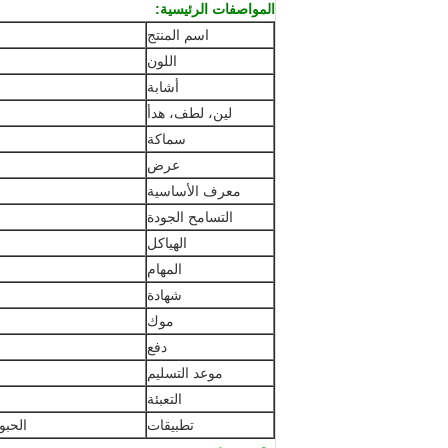
المواصفات الرئيسية:
اسم المنتج
اللون
أشابة
لين، لطف، هدأ
سماكة
عرض
معرف الأساسية
التسامح الجودة
الهياكل
المهام
شهادة
موك
دفع
موعد التسليم
التعبئة
تطبيقات
الحبو