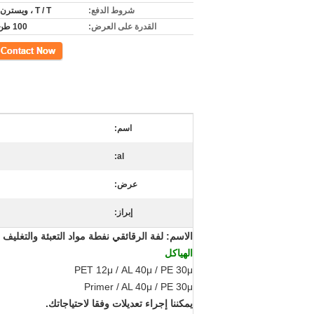
شروط الدفع:
T / T ، ويسترن يونيون
القدرة على العرض:
100 طن سنويا
اتصل
اسم:
al:
عرض:
إبراز:
الاسم: لفة الرقائقي نفطة مواد التعبئة والتغليف
الهياكل
PET 12μ / AL 40μ / PE 30μ
Primer / AL 40μ / PE 30μ
يمكننا إجراء تعديلات وفقا لاحتياجاتك.