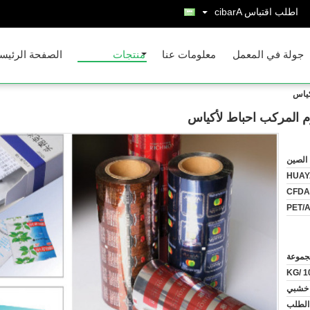
اطلب اقتباس
Arabic
جولة في المعمل
معلومات عنا
منتجات
الصفحة الرئيس
كياس
وم المركب احباط لأكياس
الصين
HUAY
CFDA
PET/A
جموعة
خشبي