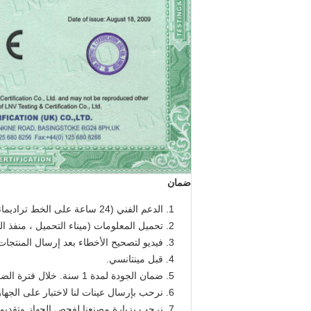
ضمان
الدعم الفني (24 ساعة على الخط تراديماناغر ، سكايب ، واتس اب ، المحمول).
تحميل المعلومات (ميناء التحميل ، منفذ الوجهة ، تاريخ
فيديو لتصحيح الأخطاء بعد إرسال المنتجات
قبل مينتانسي.
ضمان الجودة لمدة 1 سنة. خلال فترة الضمان ، نحن نقدم قطع الغيار لاستبدال مجانا إن لم يكن عامل-رجل.
نرحب بإرسال عينات لنا لاختبار على الجهاز 
نرحب بزيارة مصنعنا لفحص الجهاز وتقديم د