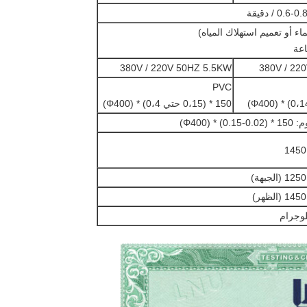
 / دقيقة
ماء أو تعميم استهلاك المياه)
380V / 220V 50HZ 5.5KW
380V / 22
PVC
150 * (0،15 حتي 0،4) * (Φ400)
* (Φ400)