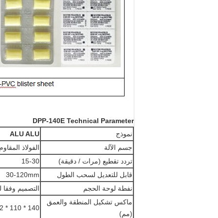
DPP-140E Technical Parameter
نموذج
ALU ALU
جسم الآلة
الفولاذ المقاوم للصد
تردد تقطيع (مرات / دقيقة)
15-30
قابل للتعديل لسحب الطول
30-120mm
نفطة لوحة الحجم
التصميم وفقا ل
ماكس تشكيل المنطقة والعمق
140 * 110 * 12
(مم)