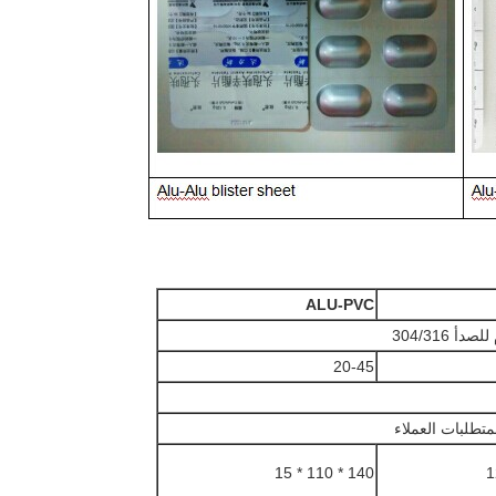
ALU-PVC
أ 304/316
20-45
متطلبات العملاء
140 * 110 * 15