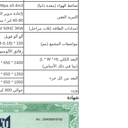
ضاغط الهواء (معدة ذاتيا)
0.6-0.8Mpa ≥0.4m3
(إعادة تدوير ال
التبريد العفن
40-80 لتر / ساعة
امدادات الطاقة (ثلاث مراحل)
0V 50HZ 3KW
ألو ألو فويل
150 * (0،14-0،18) * (Φ400)
مواصفات المجمع (مم)
رقائق الألومنيوم: 150 * (0.02-0.15) 
البعد الكلي (L * W * H)
2400 * 650 * 1450
(بما في ذلك الأساس)
1350 * 650 * 1250 (الجبهة)
البعد من كل جزء
1050 * 650 * 1450 (الظهر)
وزن
حوالي 800 كيلوجرام
شهادة