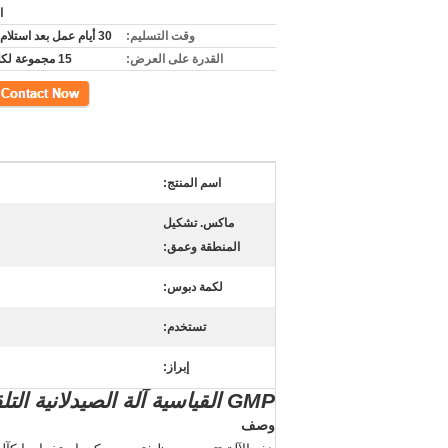
ا
وقت التسليم:
30 أيام عمل بعد استلام المبلغ.
القدرة على العرض:
15 مجموعة لكلّ شهر
اتصل
اسم المنتج:
ماكس. تشكيل
المنطقة وعمق:
لكمة دبوس:
تستخدم:
إبراز:
GMP القياسية آلة الصيدلانية التلقائي شقة نوع ALU-ALU نفطة آلات التعبئة والتغليف
وصف