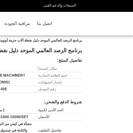
المبيعات والدعم الفنى:
اتصل بنا
مراقبة الجودة
برنامج الرصد العالمي الموحد دليل نفطة آلات حزمة أوتوم
برنامج الرصد العالمي الموحد دليل نف
تفاصيل المنتج:
مكان المنشأ:
اسم العلامة التجارية:
E MACHINERY
إصدار الشهادات:
O9001
رقم الموديل:
140E
شروط الدفع والشحن:
الحد الأدنى لكمية:
1 مجموعة
الأسعار:
1000-15000/SET
معبأة في كيس من الب
تفاصيل التغليف:
والثابتة في صندوق