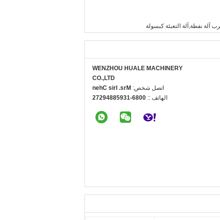
ب آلة نفطة,آلة التعبئة كبسولة
WENZHOU HUALE MACHINERY
CO.,LTD
اتصل شخص:
Mrs. Iris Chen
الهاتف ::
0086-13958849272