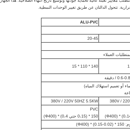
تطلب معايير تعبئة عالية لحماية جودتها وتوسيع تاريخ انتهاء الصلاحية. هذا الجه
حرارية. تتحول الدالتان عن طريق تغيير الوحدات النمطية.
ALU-PVC
20-45
متطلبات العملاء
140 * 110 * 15
 / دقيقة
ماء أو تعميم استهلاك المياه)
380V / 220V 50HZ 5.5KW
380V / 22
PVC
150 * (0،15 حتي 0،4) * (Φ400)
* (Φ400)