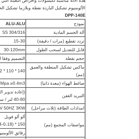
هذه الآلة مناسبة لكبسولات وأقراص التعبئة التي ت
الألومنيوم تشكيل الباردة نفطة وبلازما تشكيل ال
DPP-140E
نموذج
ALU-ALU
آلة الجسم المادية
SS 304/316
تردد تقطيع (مرات / دقيقة)
15-30
قابل للتعديل لسحب الطول
30-120mm
حجم نفطة
التصميم وفقا ل
ماكس تشكيل المنطقة والعمق
140 * 110 * 12
(مم)
ضاغط الهواء (معدة ذاتيا)
0.6-0.8Mpa ≥0.4m3
(إعادة تدوير ال
التبريد العفن
40-80 لتر / ساعة
امدادات الطاقة (ثلاث مراحل)
0V 50HZ 3KW
ألو ألو فويل
150 * (0،14-0،18) * (Φ400)
مواصفات المجمع (مم)
رقائق الألومنيوم: 150 * (0.02-0.15) 