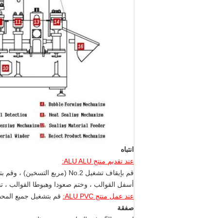
انتباه
عند تقديم منتج ALU ALU:
قم بإيقاف تشغيل No.2 (مربع التسخين) ، وقم بتغيير وحدة التغذية لزعزعة وحدة التغذية وتغيير القوالب (Forming up and
أسفل القوالب ، وختم صعودا وهبوطا القوالب ، ت
عند عمل منتج ALU PVC:
قم بتشغيل جميع المح
صفقة