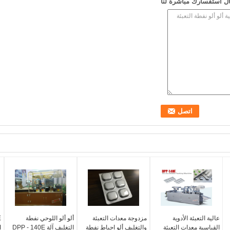
ل استفسارك مباشرة لنا
عالية التعبئة الأدوية
مزدوجة معدات التعبئة
ألو ألو اللوحي نفطة
القياسية معدات التعبئة
والتغليف ألو احباط نفطة
التغليف آلة DPP - 140E