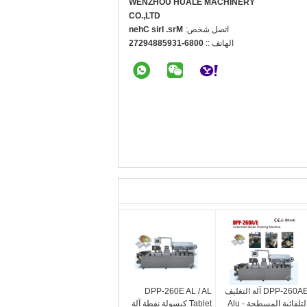
WENZHOU HUALE MACHINERY
CO.,LTD
اتصل شخص:
Mrs. Iris Chen
الهاتف ::
0086-13958849272
DPP-260AE آلة التغليف
DPP-260E AL / AL
التلقائية المسطحة Alu -
Tablet كبسولة نفطة آلة