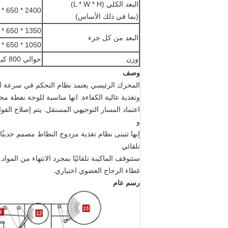
البعد الكلي (L * W * H)
2400 * 650 * 1450
(بما في ذلك الأساس)
1350 * 650 * 1250 (الجبهة)
البعد من كل جزء
1050 * 650 * 1450 (الظهر)
وزن
حوالي 800 كيلوجرام
وصف
المحرك الرئيسي يعتمد نظام التحكم في سرعة ا
وتغذية عالية الكفاءة. انها مناسبة للوحة نفطة م
اعتماد المسار التوجيهي المستقل. يتم إصلاح ال
و
إنها تتبنى نظام تغذية مزدوج النطاط مصمم حديثًا
تلقائي
ستتوقف الماكينة تلقائيًا بمجرد الانتهاء من المواد
غطاء الزجاج العضوي اختياري.
رسم عام