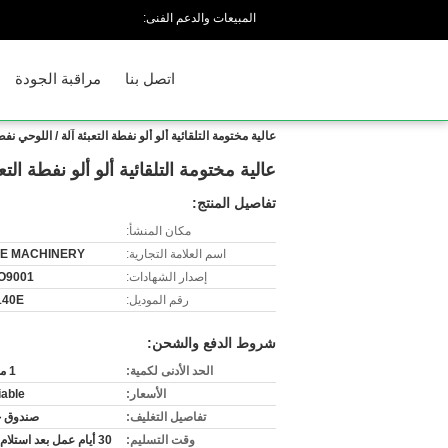
المبيعات والدعم الفنى:
اتصل بنا
مراقبة الجودة
عالية مختومة التلقائية ألو ألو نفطة التعبئة آلة / اللوحي نفط
عالية مختومة التلقائية ألو ألو نفطة التع
تفاصيل المنتج:
مكان المنشأ:
اسم العلامة التجارية:
E MACHINERY
إصدار الشهادات:
O9001
رقم الموديل:
140E
شروط الدفع والشحن:
الحد الأدنى لكمية:
1 مجموعة
الأسعار:
iable
تفاصيل التغليف:
صندوق 
وقت التسليم:
30 أيام عمل بعد استلام المبلغ.