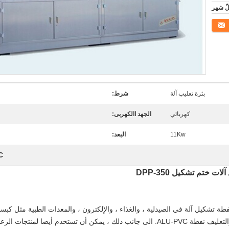
بثرة تعليب آلة
شرط:
كهربائي
الجهد االكهربى:
11Kw
البعد:
PVC آ
خدم على نطاق واسع DPP-350 ALU PVC نفطة تشكيل آلة في الصيدلية ، والغذاء ، والإلكترون ، والمعدات ال
سائل عن طريق الفم ، والحلوى وخاصة التعبئة والتغليف نفطة ALU-PVC. الى جانب ذلك ، يمكن 