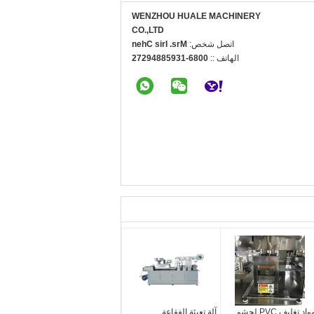
WENZHOU HUALE MACHINERY
CO.,LTD
اتصل شخص:
Mrs. Iris Chen
الهاتف ::
0086-13958849272
مواد تغليف PVC لحشو
آلة تعبئة الفقاعة