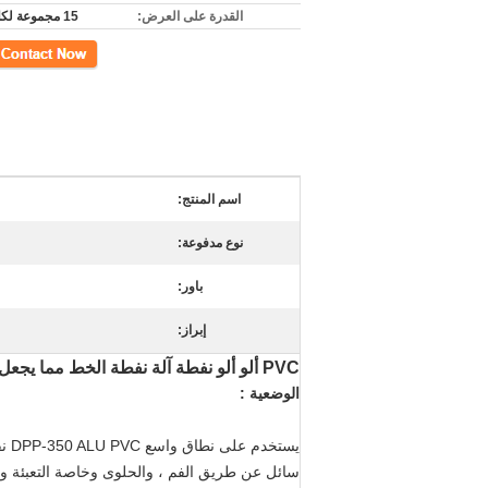
القدرة على العرض:
15 مجموعة لكلّ شهر
اتصل
اسم المنتج:
نوع مدفوعة:
باور:
إبراز:
PVC ألو ألو نفطة آلة نفطة الخط مما يجعل آلات ختم تشكيل DPP-350
الوضعية :
يست