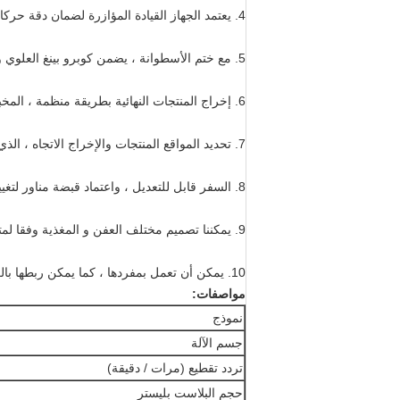
4. يعتمد الجهاز القيادة المؤازرة لضمان دقة حركات الخطوة ، لتحقيق التزامن المطلق لكل الإجراءات.
5. مع ختم الأسطوانة ، يضمن كوبرو بينغ العلوي والسفلي تأثير الختم ، وهذا أيضا يمكن أن يطيل عمر استخدام الآلة ؛
6. إخراج المنتجات النهائية بطريقة منظمة ، المخبر ورفض النفايات وجمعها ، وهو مفيد لإجراءات التعبئة اللاحقة ، ويضمن جودة المنتج.
7. تحديد المواقع المنتجات والإخراج الاتجاه ، الذي هو لصالح الانضمام إلى عملية العمل الأخيرة ، والتجهيز مع آلية قطع النفايات ، وسهلة لجمع النفايات.
8. السفر قابل للتعديل ، واعتماد قبضة مناور لتغيير القالب مع دقيقة ومزامنة ؛
9. يمكننا تصميم مختلف العفن و المغذية وفقا لمتطلبات العملاء.
10. يمكن أن تعمل بمفردها ، كما يمكن ربطها بالعمل مع آلة التعبئة من نوع الوسادة و آلة التغليف.
مواصفات:
نموذج
جسم الآلة
تردد تقطيع (مرات / دقيقة)
حجم البلاست بليستر