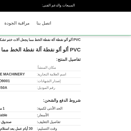
المبيعات والدعم الفنى:
اتصل بنا
مراقبة الجودة
PVC ألو ألو نفطة آلة نفطة الخط مما يجعل آلات ختم تشكيل DPP-350
PVC ألو ألو نفطة آلة نفطة الخط مما يجعل آلات ختم تشكيل DPP-350
تفاصيل المنتج:
مكان المنشأ:
اسم العلامة التجارية:
E MACHINERY
إصدار الشهادات:
O9001
رقم الموديل:
350A
شروط الدفع والشحن:
الحد الأدنى لكمية:
1 مجموعة
الأسعار:
iable
تفاصيل التغليف:
صندوق 
وقت التسليم:
30 أيام عمل بعد استلام المبلغ.