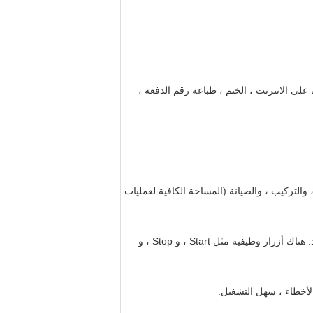
اد تغليف التغذية ، تشكيل PVC ، منتجات التغذية ، الكشف على الانترنت ، الختم ، طباعة رقم الدفعة ،
، والتركيب ، والصيانة (المساحة الكافية لعمليات
2. الأمن ، مع نظام مراقبة الكشف على الانترنت ، وحماية الزائد ، والإنذار من الأعطال ، والإغلاق التلقائي ، ونظام الإنذار المتعدد. هناك أزرار وظيفية مثل Start ، و Stop ، و