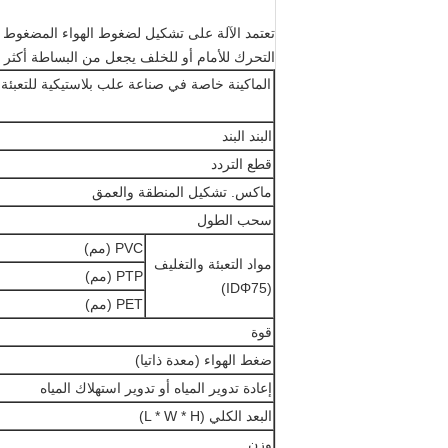
تعتمد الآلة على تشكيل لضغوط الهواء المضغوط 
التحرك للأمام أو للخلف يجعل من البساطة أكثر ف
الماكينة خاصة في صناعة علب بلاستيكية للتعبئة و
البند البند
قطع التردد
ماكس. تشكيل المنطقة والعمق
سحب الطول
PVC (مم)
مواد التعبئة والتغليف
PTP (مم)
(IDΦ75)
PET (مم)
قوة
ضغط الهواء (معدة ذاتيا)
إعادة تدوير المياه أو تدوير استهلاك المياه
البعد الكلي (L * W * H)
وزن