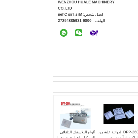
WENZHOU HUALE MACHINERY
CO.,LTD
اتصل شخص:
Mrs. Iris Chen
الهاتف ::
0086-13958849272
DPP-260 الدوائية علبة من
ألواح البلاستيك التلقائي
لبلاستيك آلة تصنيع
التشكيل الحراري تستعمل