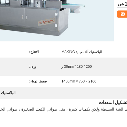
البلاستيك آلة صينية MAKING
الانتاج:
250 * 180 * 30mm و
وزن:
2100 × 750 × 1450mm
ضغط الهواء:
البلاستيك 
 تشكيل المعدات
لبنية البسيطة ولكن بكميات كبيرة ، مثل صواني الكعك الصغيرة ، صواني الخلايا 