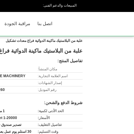
المبيعات والدعم الفنى:
اتصل بنا
مراقبة الجودة
علبة من البلاستيك ماكينة الدوائية فراغ معدات تشكيل
علبة من البلاستيك ماكينة الدوائية فر
تفاصيل المنتج:
مكان المنشأ:
اسم العلامة التجارية:
E MACHINERY
إصدار الشهادات:
رقم الموديل:
260
شروط الدفع والشحن:
الحد الأدنى لكمية:
1 مجموعة
الأسعار:
1-20000 usd/set
تفاصيل التغليف:
تصدير صندوق 
وقت التسليم:
30 استلم يوم عمل بعد دفعك