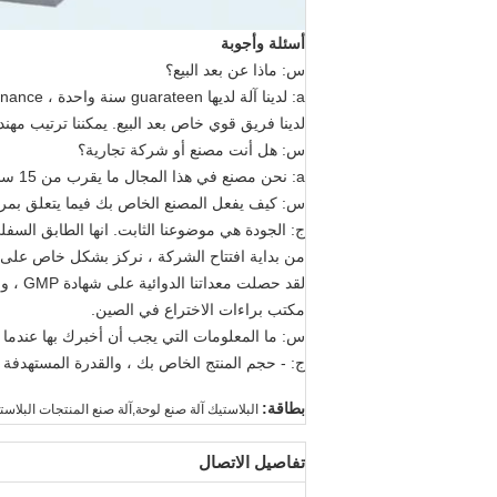
أسئلة وأجوبة
س: ماذا عن بعد البيع؟
a: لدينا آلة لديها guarateen سنة واحدة ، mantainance حياة طويلة.
لدينا فريق قوي خاص بعد البيع. يمكننا ترتيب مهن
س: هل أنت مصنع أو شركة تجارية؟
a: نحن مصنع في هذا المجال ما يقرب من 15 سنوات (أوائل اسم رويان huali مصنع الآلات الدوائية)
س: كيف يفعل المصنع الخاص بك فيما يتعلق بمرا
ج: الجودة هي موضوعنا الثابت. انها الطابق السف
من بداية افتتاح الشركة ، نركز بشكل خاص على 
مكتب براءات الاختراع في الصين.
س: ما المعلومات التي يجب أن أخبرك بها عندما
ج: - حجم المنتج الخاص بك ، والقدرة المستهدفة ا
بطاقة:
البلاستيك آلة صنع لوحة,آلة صنع المنتجات البلاس
تفاصيل الاتصال