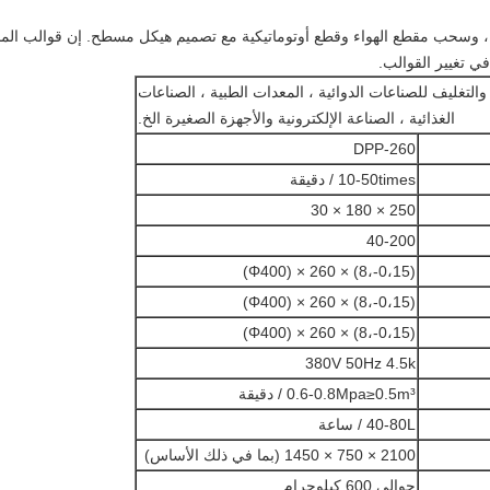
، وسحب مقطع الهواء وقطع أوتوماتيكية مع تصميم هيكل مسطح. إن قوالب الم
ي تغيير القوالب.
التغليف للصناعات الدوائية ، المعدات الطبية ، الصناعات
الغذائية ، الصناعة الإلكترونية والأجهزة الصغيرة الخ.
DPP-260
10-50times / دقيقة
250 × 180 × 30
40-200
(0،15-،8) × 260 × (Φ400)
(0،15-،8) × 260 × (Φ400)
(0،15-،8) × 260 × (Φ400)
380V 50Hz 4.5k
0.6-0.8Mpa≥0.5m³ / دقيقة
40-80L / ساعة
2100 × 750 × 1450 (بما في ذلك الأساس)
حوالي 600 كيلوجرام