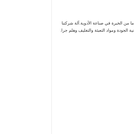
ف بها كشركة تصنيع المعدات الصيدلانية الرئيسية وموزع مواد التعبئة والتغليف والمواد الكيميائية الصيدلانية مع 18 عاما من الخبرة في صناعة الأدوية.آلة شركتنا