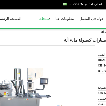
اطلب اقتباس
Arabic
جولة في المعمل
معلومات عنا
منتجات
الصفحة الرئيس
 آلة
يارات كبسولة ملء آلة
الصين
HUAL
CE IS
DTJ-
$4
خشبي.