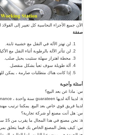
الآن جميع الأجزاء النحاسية كل تغيير إلى الفولاذ ا
صفقة
لن تهتز الآلة في النقل مع خشبية ثابتة.
لن تتأثر الآلة بالرطوبة أثناء النقل مع الأكياس
محطة اهتزاز سهلة ستثبت بحبل صلب.
آلة طويلة سوف تعبأ بشكل منفصل.
إذا كانت هناك متطلبات صارمة ، يمكن لل
أسئلة وأجوبة
س: ماذا عن بعد البيع؟
a: لدينا آلة لديها guarateen سنة واحدة ، mantainance حياة طويلة.
لدينا فريق قوي خاص بعد البيع. يمكننا ترتيب مهن
س: هل أنت مصنع أو شركة تجارية؟
a: نحن مصنع في هذا المجال ما يقرب من 15 سنوات (أوائل اسم رويان huali مصنع الآلات الدوائية)
س: كيف يفعل المصنع الخاص بك فيما يتعلق بمرا
ج: الجودة هي موضوعنا الثابت. انها الطابق السف