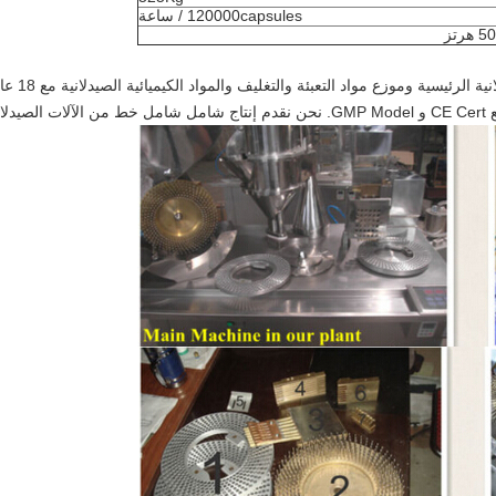
120000capsules / ساعة
شركتنا معتر
جرا.