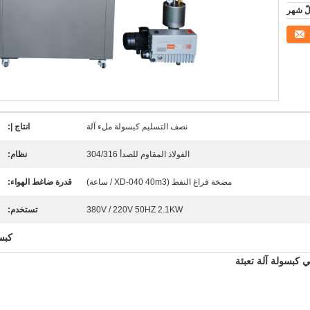
نصف التسليم كبسولة ملء آلة
انتاج |:
الفولاذ المقاوم للصدأ 304/316
نظام:
مضخة فراغ النفط (XD-040 40m3 / ساعة)
قدرة ضاغط الهواء:
380V / 220V 50HZ 2.1KW
تستخدم:
كبس
 كبسولة آلة تعبئة