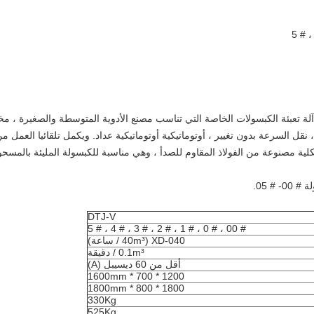
بئة الكبسولة شبه الأوتوماتيكية DTJ-V هي آلة تعبئة الكبسولات الخاصة التي تناسب مصنع الأدوية المتوسطة 
قل السرعة بدون تغيير ، أوتوماتيكية أوتوماتيكية عداد.
ويكمل تلقائيا العمل م
لكلية مصنوعة من الفولاذ المقاوم للصدأ ، وهي مناسبة للكبسولة المليئة بالمسح
# 05.
DTJ-V
# 00 ، # 0 ، # 1 ، # 2 ، # 3 ، # 4 ، # 5
XD-040 (40m³ / ساعة)
0.1m³ / دقيقة
أقل من 60 ديسيبل (A)
1200 * 700 * 1600mm
1800 * 800 * 1800mm
330Kg
525Kg