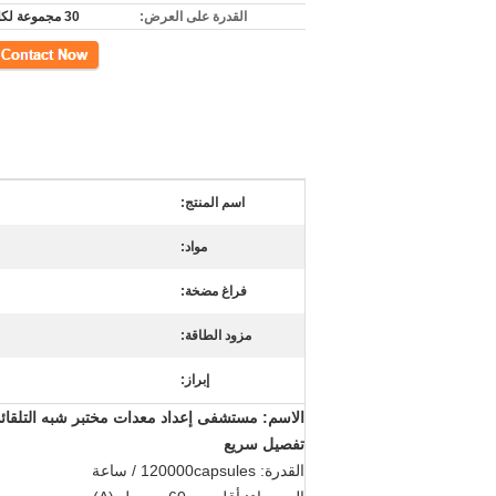
القدرة على العرض:
30 مجموعة لكلّ شهر
اتصل
اسم المنتج:
مواد:
فراغ مضخة:
مزود الطاقة:
إبراز:
الاسم: مستشفى إعداد معدات مختبر شبه التلقائي
تفصيل سريع
القدرة: 120000capsules / ساعة