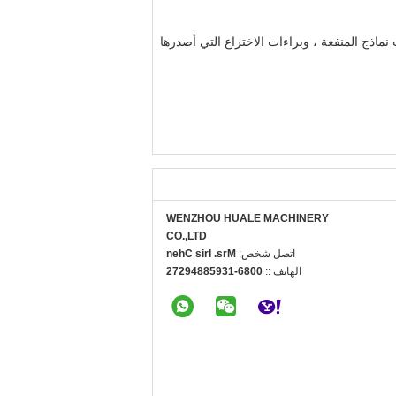
الدولي ، وشهادة CE ، وحصلت على العديد من براءات نماذج المنفعة ، وبراءات الاختراع التي أصدرها
WENZHOU HUALE MACHINERY
CO.,LTD
اتصل شخص:
Mrs. Iris Chen
الهاتف ::
0086-13958849272