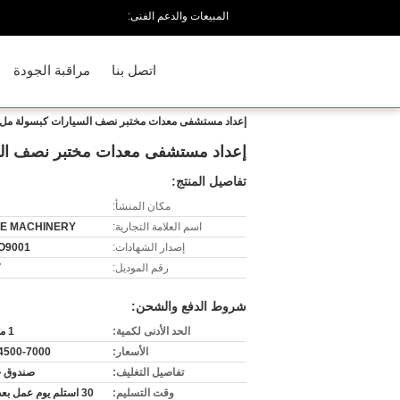
المبيعات والدعم الفنى:
اتصل بنا
مراقبة الجودة
إعداد مستشفى معدات مختبر نصف السيارات كبسولة ملء
إعداد مستشفى معدات مختبر نصف الس
تفاصيل المنتج:
مكان المنشأ:
اسم العلامة التجارية:
E MACHINERY
إصدار الشهادات:
O9001
رقم الموديل:
V
شروط الدفع والشحن:
الحد الأدنى لكمية:
1 مجموعة
الأسعار:
500-7000 /set
تفاصيل التغليف:
صندوق 
وقت التسليم:
30 استلم يوم عمل بعد دفعك