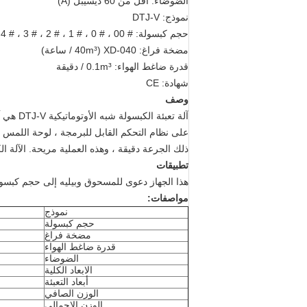
الضوضاء: أقل من 60 ديسيبل (A)
نموذج: DTJ-V
حجم كبسولة: # 00 ، # 0 ، # 1 ، # 2 ، # 3 ، # 4 ، # 5
مضخة فراغ: XD-040 (40m³ / ساعة)
قدرة ضاغط الهواء: 0.1m³ / دقيقة
شهادة: CE
وصف
آلة تع
على نظام التحكم القابل للبرمجة ، لوحة اللمس ، ن
ذلك الجرعة دقيقة ، وهذه العملية مريحة.
الآلة ا
تطبيقات
هذا الجهاز دعوى للمسحوق وبيليه إلى حجم كبسولة # 00- 
مواصفات:
نموذج
حجم كبسولة
مضخة فراغ
قدرة ضاغط الهواء
الضوضاء
الابعاد الكلية
أبعاد التعبئة
الوزن الصافي
الوزن الإجمالي